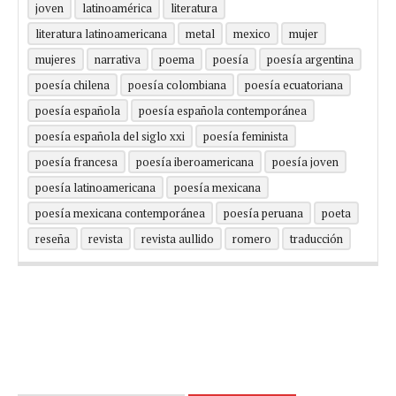
joven
latinoamérica
literatura
literatura latinoamericana
metal
mexico
mujer
mujeres
narrativa
poema
poesía
poesía argentina
poesía chilena
poesía colombiana
poesía ecuatoriana
poesía española
poesía española contemporánea
poesía española del siglo xxi
poesía feminista
poesía francesa
poesía iberoamericana
poesía joven
poesía latinoamericana
poesía mexicana
poesía mexicana contemporánea
poesía peruana
poeta
reseña
revista
revista aullido
romero
traducción