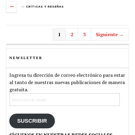
en
CRÍTICAS Y RESEÑAS
1
2
3
Siguiente →
NEWSLETTER
Ingresa tu dirección de correo electrónico para estar
al tanto de nuestras nuevas publicaciones de manera
gratuita.
Dirección
de
email
SUSCRIBIR
SÍGUENOS EN NUESTRAS REDES SOCIALES