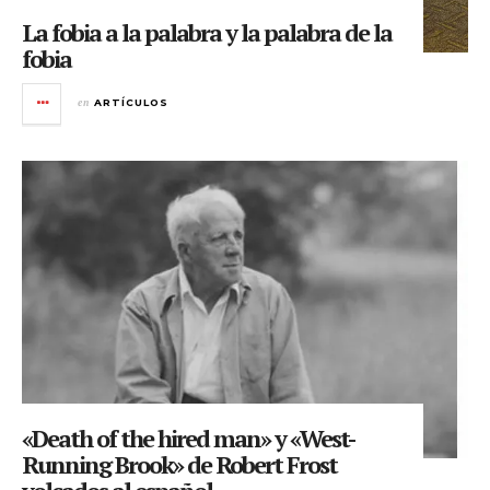
La fobia a la palabra y la palabra de la
fobia
en
ARTÍCULOS
«Death of the hired man» y «West-
Running Brook» de Robert Frost