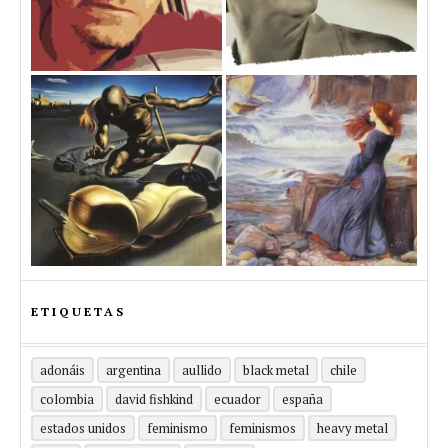
ETIQUETAS
adonáis
argentina
aullido
black metal
chile
colombia
david fishkind
ecuador
españa
estados unidos
feminismo
feminismos
heavy metal