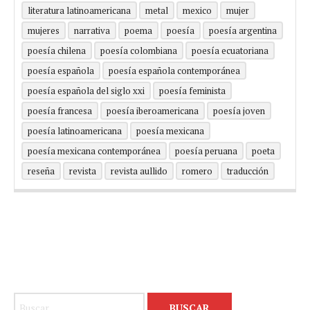
literatura latinoamericana
metal
mexico
mujer
mujeres
narrativa
poema
poesía
poesía argentina
poesía chilena
poesía colombiana
poesía ecuatoriana
poesía española
poesía española contemporánea
poesía española del siglo xxi
poesía feminista
poesía francesa
poesía iberoamericana
poesía joven
poesía latinoamericana
poesía mexicana
poesía mexicana contemporánea
poesía peruana
poeta
reseña
revista
revista aullido
romero
traducción
Buscar: