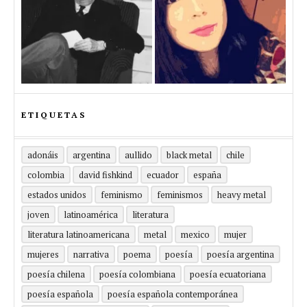
ETIQUETAS
adonáis
argentina
aullido
black metal
chile
colombia
david fishkind
ecuador
españa
estados unidos
feminismo
feminismos
heavy metal
joven
latinoamérica
literatura
literatura latinoamericana
metal
mexico
mujer
mujeres
narrativa
poema
poesía
poesía argentina
poesía chilena
poesía colombiana
poesía ecuatoriana
poesía española
poesía española contemporánea