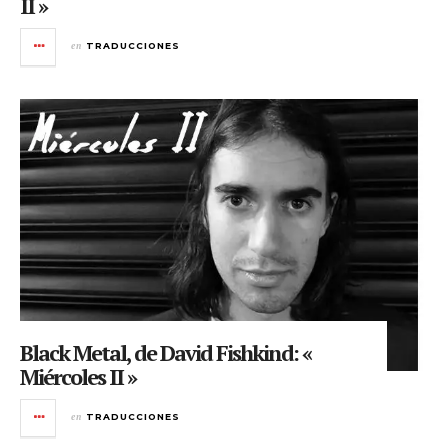
II »
en
TRADUCCIONES
Black Metal, de David Fishkind: «
Miércoles II »
en
TRADUCCIONES