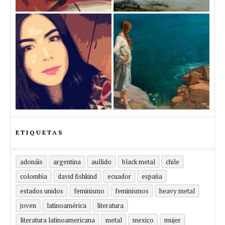
ETIQUETAS
adonáis
argentina
aullido
black metal
chile
colombia
david fishkind
ecuador
españa
estados unidos
feminismo
feminismos
heavy metal
joven
latinoamérica
literatura
literatura latinoamericana
metal
mexico
mujer