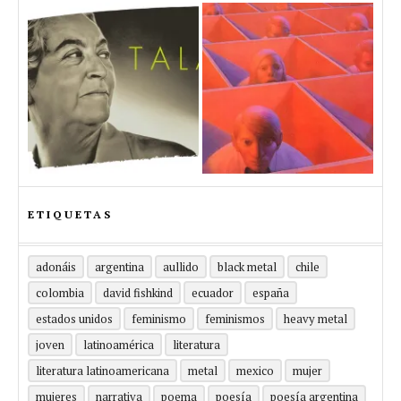
ETIQUETAS
adonáis
argentina
aullido
black metal
chile
colombia
david fishkind
ecuador
españa
estados unidos
feminismo
feminismos
heavy metal
joven
latinoamérica
literatura
literatura latinoamericana
metal
mexico
mujer
mujeres
narrativa
poema
poesía
poesía argentina