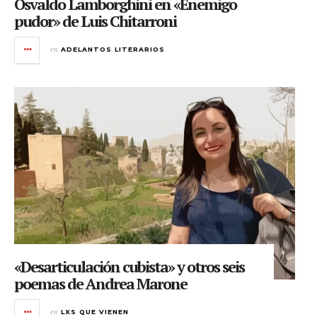
Osvaldo Lamborghini en «Enemigo
pudor» de Luis Chitarroni
en
ADELANTOS LITERARIOS
«Desarticulación cubista» y otros seis
poemas de Andrea Marone
en
LXS QUE VIENEN