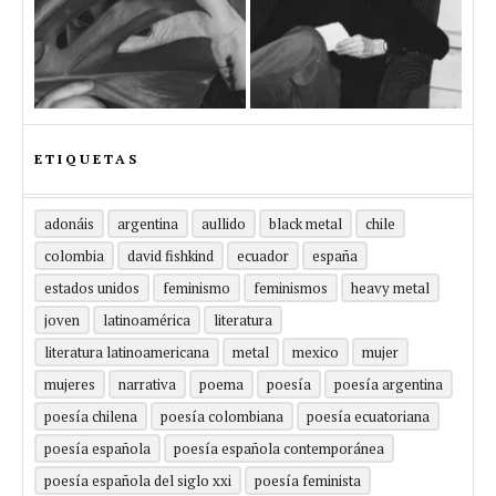
ETIQUETAS
adonáis
argentina
aullido
black metal
chile
colombia
david fishkind
ecuador
españa
estados unidos
feminismo
feminismos
heavy metal
joven
latinoamérica
literatura
literatura latinoamericana
metal
mexico
mujer
mujeres
narrativa
poema
poesía
poesía argentina
poesía chilena
poesía colombiana
poesía ecuatoriana
poesía española
poesía española contemporánea
poesía española del siglo xxi
poesía feminista