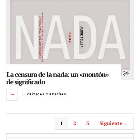
La censura de la nada: un «montón»
de significado
en
CRÍTICAS Y RESEÑAS
1
2
3
Siguiente →