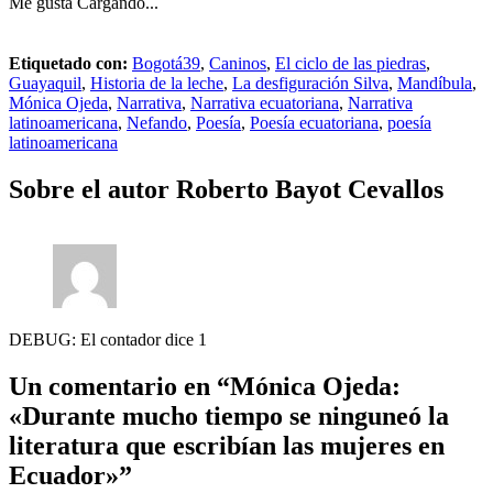
Me gusta
Cargando...
Etiquetado con:
Bogotá39
,
Caninos
,
El ciclo de las piedras
,
Guayaquil
,
Historia de la leche
,
La desfiguración Silva
,
Mandíbula
,
Mónica Ojeda
,
Narrativa
,
Narrativa ecuatoriana
,
Narrativa
latinoamericana
,
Nefando
,
Poesía
,
Poesía ecuatoriana
,
poesía
latinoamericana
Sobre el autor
Roberto Bayot Cevallos
DEBUG: El contador dice 1
Un comentario en
“Mónica Ojeda:
«Durante mucho tiempo se ninguneó la
literatura que escribían las mujeres en
Ecuador»”