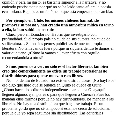
opinión y para mi gusto, es bastante superior a la narrativa, y no
entiendo precisamente por qué no se ha leído tanto afuera la poesía
ecuatoriana. Repito: es un fenómeno que está empezando a cambiar.
—Por ejemplo en Chile, los mismos chilenos han sabido
promover su poesía y han creado una atmósfera mítica en torno
a ella, la han sabido construir.
—Claro, pero en Ecuador no. Habría que investigarlo con
profundidad. Si el propio país no cuida de sus autores, no cuida de
su literatura… Somos los peores publicistas de nuestra propia
literatura. No la llevamos fuera porque ni siquiera dentro le damos el
valor que tiene. ¿Cómo la vamos a llevar afuera con orgullo,
recomendándola a otros?
—Si nos ponemos a ver, no sólo es el factor literario, también
creo que comercialmente no existe un trabajo profesional de
distribuidoras para que se muevan esos libros.
—
No, no, dentro de Ecuador no existen distribuidoras. ¡No hay! Por
eso digo que libro que se publica en Quito se queda en Quito.
¿Cómo hacen los editores independientes para que a Guayaquil
lleguen algunos ejemplares o para que lleguen a Cuenca? Pues los
mandan ellos mismos porque no hay distribuidoras, los mandan a las
librerías. No hay una distribuidora que haga ese trabajo. Es un
problema gordo que no sé tampoco si estamos cerca de solucionar,
porque que yo sepa seguimos sin distribuidora. Las editoriales