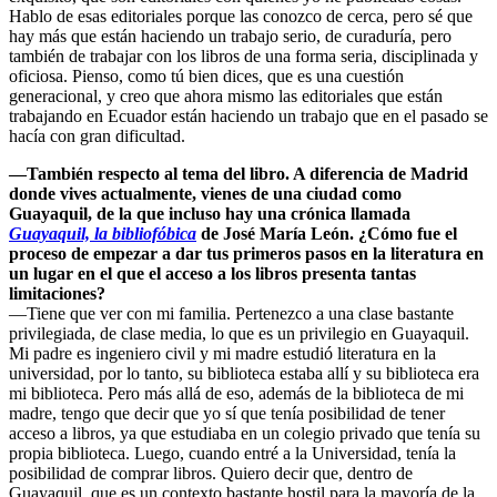
Hablo de esas editoriales porque las conozco de cerca, pero sé que
hay más que están haciendo un trabajo serio, de curaduría, pero
también de trabajar con los libros de una forma seria, disciplinada y
oficiosa. Pienso, como tú bien dices, que es una cuestión
generacional, y creo que ahora mismo las editoriales que están
trabajando en Ecuador están haciendo un trabajo que en el pasado se
hacía con gran dificultad.
—También respecto al tema del libro. A diferencia de Madrid
donde vives actualmente, vienes de una ciudad como
Guayaquil, de la que incluso hay una crónica llamada
Guayaquil, la bibliofóbica
de José María León. ¿Cómo fue el
proceso de empezar a dar tus primeros pasos en la literatura en
un lugar en el que el acceso a los libros presenta tantas
limitaciones?
—Tiene que ver con mi familia. Pertenezco a una clase bastante
privilegiada, de clase media, lo que es un privilegio en Guayaquil.
Mi padre es ingeniero civil y mi madre estudió literatura en la
universidad, por lo tanto, su biblioteca estaba allí y su biblioteca era
mi biblioteca. Pero más allá de eso, además de la biblioteca de mi
madre, tengo que decir que yo sí que tenía posibilidad de tener
acceso a libros, ya que estudiaba en un colegio privado que tenía su
propia biblioteca. Luego, cuando entré a la Universidad, tenía la
posibilidad de comprar libros. Quiero decir que, dentro de
Guayaquil, que es un contexto bastante hostil para la mayoría de la