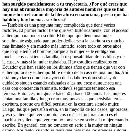
han surgido paralelamente a tu trayectoria. ¿Por qué crees que
hay una abrumadora mayoría de autores hombres que se han
impuesto en el canon de la literatura ecuatoriana, pese a que ha
habido y hay buenas escritoras?
—También es una pregunta muy complicada que tiene varios
factores. El primer factor tiene que ver, históricamente, con el acceso
al tiempo para poder escribir. El tiempo que tiene una mujer
socialmente asignado para poder dedicarse a la escritura es mucho
más limitado y era mucho más limitado, sobre todo en otros años,
que lo que tenía el hombre porque a la mujer se le endilgaban
muchas cosas: si tenías familia, la responsabilidad de los hijos y de
la casa, y más si la mujer trabajaba. Hay estudios realizados en
Ecuador que han salido en los últimos años que tienen que ver con
el tiempo-ocio y el tiempo-libre dentro de la casa de una familia. Ahí
está muy claro cómo la mayoría de las labores domésticas y de
cuidados siguen estando asignadas a las mujeres; aunque sea una
casa con conciencia feminista, todavía seguimos teniendo esa
rémora. Entonces, imagínate hace 50 o hace 100 años. Las mujeres
tenían una familia y luego eran muy pocas las que persistían en la
escritura, porque era difícil persistir en la escritura siendo mujer.
Luego, las que persistían eran, en la mayoría de los casos, ignoradas,
y eso ya tiene que ver con otra cosa más estructural como es el
machismo y tiene que ver con no tomarse en serio a la mujer cuando
escribe. En general, con no tomarse en serio a la mujer en ningún
campo. Por tanto, cuando se tenía que hablar de los grandes autores