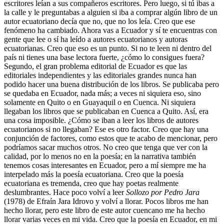
escritores leían a sus compañeros escritores. Pero luego, si tú ibas a
la calle y le preguntabas a alguien si iba a comprar algún libro de un
autor ecuatoriano decía que no, que no los leía. Creo que ese
fenómeno ha cambiado. Ahora vas a Ecuador y sí te encuentras con
gente que lee o sí ha leído a autores ecuatorianos y autoras
ecuatorianas. Creo que eso es un punto. Si no te leen ni dentro del
país ni tienes una base lectora fuerte, ¿cómo lo consigues fuera?
Segundo, el gran problema editorial de Ecuador es que las
editoriales independientes y las editoriales grandes nunca han
podido hacer una buena distribución de los libros. Se publicaba pero
se quedaba en Ecuador, nada más; a veces ni siquiera eso, sino
solamente en Quito o en Guayaquil o en Cuenca. Ni siquiera
llegaban los libros que se publicaban en Cuenca a Quito. Así, era
una cosa imposible. ¿Cómo se iban a leer los libros de autores
ecuatorianos si no llegaban? Ese es otro factor. Creo que hay una
conjunción de factores, como estos que te acabo de mencionar, pero
podríamos sacar muchos otros. No creo que tenga que ver con la
calidad, por lo menos no en la poesía; en la narrativa también
tenemos cosas interesantes en Ecuador, pero a mí siempre me ha
interpelado más la poesía ecuatoriana. Creo que la poesía
ecuatoriana es tremenda, creo que hay poetas realmente
deslumbrantes. Hace poco volví a leer
Sollozo por Pedro Jara
(1978) de Efraín Jara Idrovo y volví a llorar. Pocos libros me han
hecho llorar, pero este libro de este autor cuencano me ha hecho
llorar varias veces en mi vida. Creo que la poesía en Ecuador, en mi