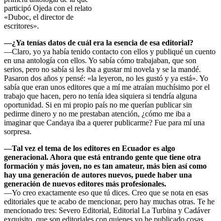
participó Ojeda con el relato
«Duboc, el director de
escritores».
—¿Ya tenías datos de cuál era la esencia de esa editorial?
—Claro, yo ya había tenido contacto con ellos y publiqué un cuento
en una antología con ellos. Yo sabía cómo trabajaban, que son
serios, pero no sabía si les iba a gustar mi novela y se la mandé.
Pasaron dos años y pensé: «la leyeron, no les gustó y ya está». Yo
sabía que eran unos editores que a mí me atraían muchísimo por el
trabajo que hacen, pero no tenía idea siquiera si tendría alguna
oportunidad. Si en mi propio país no me querían publicar sin
pedirme dinero y no me prestaban atención, ¿cómo me iba a
imaginar que Candaya iba a querer publicarme? Fue para mí una
sorpresa.
—Tal vez el tema de los editores en Ecuador es algo
generacional. Ahora que está entrando gente que tiene otra
formación y más joven, no es tan amateur, más bien así como
hay una generación de autores nuevos, puede haber una
generación de nuevos editores más profesionales.
—Yo creo exactamente eso que tú dices. Creo que se nota en esas
editoriales que te acabo de mencionar, pero hay muchas otras. Te he
mencionado tres: Severo Editorial, Editorial La Turbina y Cadáver
exquisito, que son editoriales con quienes yo he publicado cosas.