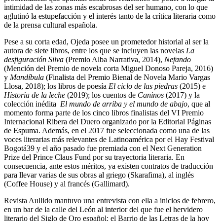
intimidad de las zonas más escabrosas del ser humano, con lo que
aglutinó la estupefacción y el interés tanto de la crítica literaria como
de la prensa cultural española.
Pese a su corta edad, Ojeda posee un prometedor historial al ser la
autora de siete libros, entre los que se incluyen las novelas
La
desfiguración Silva
(Premio Alba Narrativa, 2014),
Nefando
(Mención del Premio de novela corta Miguel Donoso Pareja, 2016)
y
Mandíbula
(Finalista del Premio Bienal de Novela Mario Vargas
Llosa, 2018); los libros de poesía
El ciclo de las piedras
(2015) e
Historia de la leche
(2019); los cuentos de
Caninos
(2017) y la
colección inédita
El mundo de arriba y el mundo de abajo
, que al
momento forma parte de los cinco libros finalistas del VI Premio
Internacional Ribera del Duero organizado por la Editorial Páginas
de Espuma. Además, en el 2017 fue seleccionada como una de las
voces literarias más relevantes de Latinoamérica por el Hay Festival
Bogotá39 y el año pasado fue premiada con el Next Generation
Prize del Prince Claus Fund por su trayectoria literaria. En
consecuencia, ante estos méritos, ya existen contratos de traducción
para llevar varias de sus obras al griego (Skarafima), al inglés
(Coffee House) y al francés (Gallimard).
Revista Aullido mantuvo una entrevista con ella a inicios de febrero,
en un bar de la calle del León al interior del que fue el hervidero
literario del Siglo de Oro español: el Barrio de las Letras de la hoy