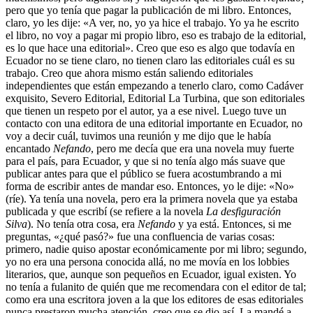
pero que yo tenía que pagar la publicación de mi libro. Entonces,
claro, yo les dije: «A ver, no, yo ya hice el trabajo. Yo ya he escrito
el libro, no voy a pagar mi propio libro, eso es trabajo de la editorial,
es lo que hace una editorial». Creo que eso es algo que todavía en
Ecuador no se tiene claro, no tienen claro las editoriales cuál es su
trabajo. Creo que ahora mismo están saliendo editoriales
independientes que están empezando a tenerlo claro, como Cadáver
exquisito, Severo Editorial, Editorial La Turbina, que son editoriales
que tienen un respeto por el autor, ya a ese nivel. Luego tuve un
contacto con una editora de una editorial importante en Ecuador, no
voy a decir cuál, tuvimos una reunión y me dijo que le había
encantado
Nefando
, pero me decía que era una novela muy fuerte
para el país, para Ecuador, y que si no tenía algo más suave que
publicar antes para que el público se fuera acostumbrando a mi
forma de escribir antes de mandar eso. Entonces, yo le dije: «No»
(ríe). Ya tenía una novela, pero era la primera novela que ya estaba
publicada y que escribí (se refiere a la novela
La desfiguración
Silva
). No tenía otra cosa, era
Nefando
y ya está. Entonces, si me
preguntas, «¿qué pasó?» fue una confluencia de varias cosas:
primero, nadie quiso apostar económicamente por mi libro; segundo,
yo no era una persona conocida allá, no me movía en los lobbies
literarios, que, aunque son pequeños en Ecuador, igual existen. Yo
no tenía a fulanito de quién que me recomendara con el editor de tal;
como era una escritora joven a la que los editores de esas editoriales
nunca prestaron mucha atención, creo que se dio así. La mandé a