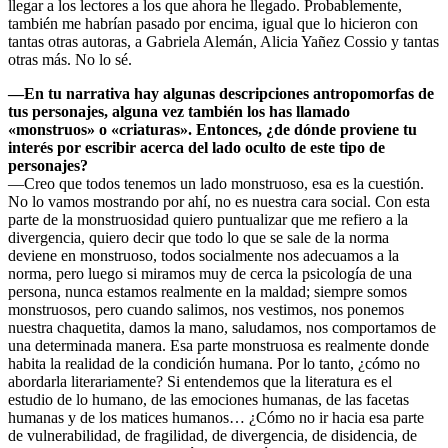
llegar a los lectores a los que ahora he llegado. Probablemente,
también me habrían pasado por encima, igual que lo hicieron con
tantas otras autoras, a Gabriela Alemán, Alicia Yañez Cossio y tantas
otras más. No lo sé.
—En tu narrativa hay algunas descripciones antropomorfas de
tus personajes, alguna vez también los has llamado
«monstruos» o «criaturas». Entonces, ¿de dónde proviene tu
interés por escribir acerca del lado oculto de este tipo de
personajes?
—Creo que todos tenemos un lado monstruoso, esa es la cuestión.
No lo vamos mostrando por ahí, no es nuestra cara social. Con esta
parte de la monstruosidad quiero puntualizar que me refiero a la
divergencia, quiero decir que todo lo que se sale de la norma
deviene en monstruoso, todos socialmente nos adecuamos a la
norma, pero luego si miramos muy de cerca la psicología de una
persona, nunca estamos realmente en la maldad; siempre somos
monstruosos, pero cuando salimos, nos vestimos, nos ponemos
nuestra chaquetita, damos la mano, saludamos, nos comportamos de
una determinada manera. Esa parte monstruosa es realmente donde
habita la realidad de la condición humana. Por lo tanto, ¿cómo no
abordarla literariamente? Si entendemos que la literatura es el
estudio de lo humano, de las emociones humanas, de las facetas
humanas y de los matices humanos… ¿Cómo no ir hacia esa parte
de vulnerabilidad, de fragilidad, de divergencia, de disidencia, de