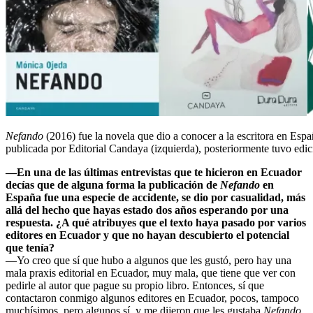
Nefando
(2016) fue la novela que dio a conocer a la escritora en Espa
publicada por Editorial Candaya (izquierda), posteriormente tuvo edi
—En una de las últimas entrevistas que te hicieron en Ecuador
decías que de alguna forma la publicación de
Nefando
en
España fue una especie de accidente, se dio por casualidad, más
allá del hecho que hayas estado dos años esperando por una
respuesta. ¿A qué atribuyes que el texto haya pasado por varios
editores en Ecuador y que no hayan descubierto el potencial
que tenía?
—Yo creo que sí que hubo a algunos que les gustó, pero hay una
mala praxis editorial en Ecuador, muy mala, que tiene que ver con
pedirle al autor que pague su propio libro. Entonces, sí que
contactaron conmigo algunos editores en Ecuador, pocos, tampoco
muchísimos, pero algunos sí, y me dijeron que les gustaba
Nefando,