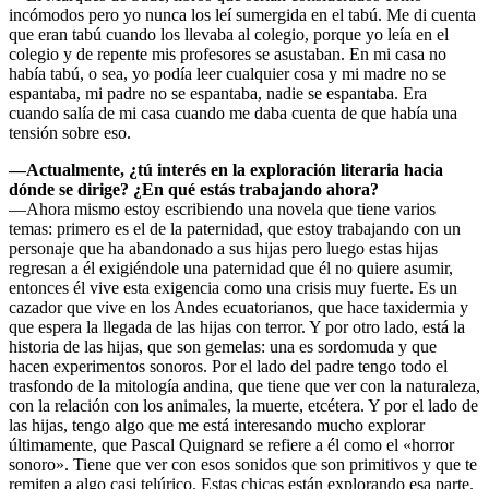
incómodos pero yo nunca los leí sumergida en el tabú. Me di cuenta
que eran tabú cuando los llevaba al colegio, porque yo leía en el
colegio y de repente mis profesores se asustaban. En mi casa no
había tabú, o sea, yo podía leer cualquier cosa y mi madre no se
espantaba, mi padre no se espantaba, nadie se espantaba. Era
cuando salía de mi casa cuando me daba cuenta de que había una
tensión sobre eso.
—Actualmente, ¿tú interés en la exploración literaria hacia
dónde se dirige? ¿En qué estás trabajando ahora?
—Ahora mismo estoy escribiendo una novela que tiene varios
temas: primero es el de la paternidad, que estoy trabajando con un
personaje que ha abandonado a sus hijas pero luego estas hijas
regresan a él exigiéndole una paternidad que él no quiere asumir,
entonces él vive esta exigencia como una crisis muy fuerte. Es un
cazador que vive en los Andes ecuatorianos, que hace taxidermia y
que espera la llegada de las hijas con terror. Y por otro lado, está la
historia de las hijas, que son gemelas: una es sordomuda y que
hacen experimentos sonoros. Por el lado del padre tengo todo el
trasfondo de la mitología andina, que tiene que ver con la naturaleza,
con la relación con los animales, la muerte, etcétera. Y por el lado de
las hijas, tengo algo que me está interesando mucho explorar
últimamente, que Pascal Quignard se refiere a él como el «horror
sonoro». Tiene que ver con esos sonidos que son primitivos y que te
remiten a algo casi telúrico. Estas chicas están explorando esa parte.