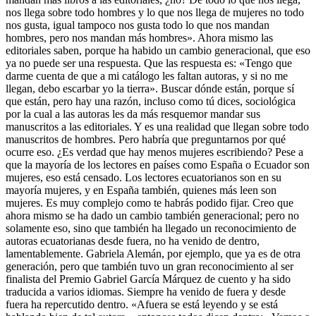
nos llega sobre todo hombres y lo que nos llega de mujeres no todo
nos gusta, igual tampoco nos gusta todo lo que nos mandan
hombres, pero nos mandan más hombres». Ahora mismo las
editoriales saben, porque ha habido un cambio generacional, que eso
ya no puede ser una respuesta. Que las respuesta es: «Tengo que
darme cuenta de que a mi catálogo les faltan autoras, y si no me
llegan, debo escarbar yo la tierra». Buscar dónde están, porque sí
que están, pero hay una razón, incluso como tú dices, sociológica
por la cual a las autoras les da más resquemor mandar sus
manuscritos a las editoriales. Y es una realidad que llegan sobre todo
manuscritos de hombres. Pero habría que preguntarnos por qué
ocurre eso. ¿Es verdad que hay menos mujeres escribiendo? Pese a
que la mayoría de los lectores en países como España o Ecuador son
mujeres, eso está censado. Los lectores ecuatorianos son en su
mayoría mujeres, y en España también, quienes más leen son
mujeres. Es muy complejo como te habrás podido fijar. Creo que
ahora mismo se ha dado un cambio también generacional; pero no
solamente eso, sino que también ha llegado un reconocimiento de
autoras ecuatorianas desde fuera, no ha venido de dentro,
lamentablemente. Gabriela Alemán, por ejemplo, que ya es de otra
generación, pero que también tuvo un gran reconocimiento al ser
finalista del Premio Gabriel García Márquez de cuento y ha sido
traducida a varios idiomas. Siempre ha venido de fuera y desde
fuera ha repercutido dentro. «Afuera se está leyendo y se está