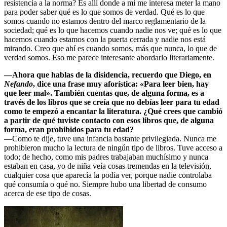
resistencia a la norma? Es allí donde a mí me interesa meter la mano
para poder saber qué es lo que somos de verdad. Qué es lo que
somos cuando no estamos dentro del marco reglamentario de la
sociedad; qué es lo que hacemos cuando nadie nos ve; qué es lo que
hacemos cuando estamos con la puerta cerrada y nadie nos está
mirando. Creo que ahí es cuando somos, más que nunca, lo que de
verdad somos. Eso me parece interesante abordarlo literariamente.
—Ahora que hablas de la disidencia, recuerdo que Diego, en
Nefando
, dice una frase muy aforística: «Para leer bien, hay
que leer mal». También cuentas que, de alguna forma, es a
través de los libros que se creía que no debías leer para tu edad
como te empezó a encantar la literatura. ¿Qué crees que cambió
a partir de qué tuviste contacto con esos libros que, de alguna
forma, eran prohibidos para tu edad?
—Como te dije, tuve una infancia bastante privilegiada. Nunca me
prohibieron mucho la lectura de ningún tipo de libros. Tuve acceso a
todo; de hecho, como mis padres trabajaban muchísimo y nunca
estaban en casa, yo de niña veía cosas tremendas en la televisión,
cualquier cosa que aparecía la podía ver, porque nadie controlaba
qué consumía o qué no. Siempre hubo una libertad de consumo
acerca de ese tipo de cosas.