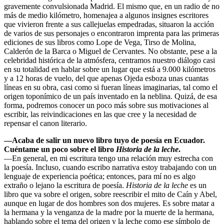
gravemente convulsionada Madrid. El mismo que, en un radio de no
más de medio kilómetro, homenajea a algunos insignes escritores
que vivieron frente a sus callejuelas empedradas, situaron la acción
de varios de sus personajes o encontraron imprenta para las primeras
ediciones de sus libros como Lope de Vega, Tirso de Molina,
Calderón de la Barca o Miguel de Cervantes. No obstante, pese a la
celebridad histórica de la atmósfera, centramos nuestro diálogo casi
en su totalidad en hablar sobre un lugar que está a 9.000 kilómetros
y a 12 horas de vuelo, del que apenas Ojeda esboza unas cuantas
líneas en su obra, casi como si fueran líneas imaginarias, tal como el
origen toponímico de un país inventado en la neblina. Quizá, de esa
forma, podremos conocer un poco más sobre sus motivaciones al
escribir, las reivindicaciones en las que cree y la necesidad de
repensar el canon literario.
—Acaba de salir un nuevo libro tuyo de poesía en Ecuador.
Cuéntame un poco sobre el libro
Historia de la leche
.
—En general, en mi escritura tengo una relación muy estrecha con
la poesía. Incluso, cuando escribo narrativa estoy trabajando con un
lenguaje de experiencia poética; entonces, para mí no es algo
extraño o lejano la escritura de poesía.
Historia de la leche
es un
libro que va sobre el origen, sobre reescribir el mito de Caín y Abel,
aunque en lugar de dos hombres son dos mujeres. Es sobre matar a
la hermana y la venganza de la madre por la muerte de la hermana,
hablando sobre el tema del origen y la leche como ese símbolo de