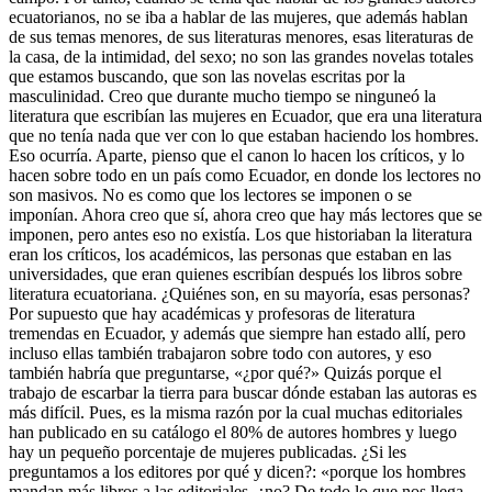
ecuatorianos, no se iba a hablar de las mujeres, que además hablan
de sus temas menores, de sus literaturas menores, esas literaturas de
la casa, de la intimidad, del sexo; no son las grandes novelas totales
que estamos buscando, que son las novelas escritas por la
masculinidad. Creo que durante mucho tiempo se ninguneó la
literatura que escribían las mujeres en Ecuador, que era una literatura
que no tenía nada que ver con lo que estaban haciendo los hombres.
Eso ocurría. Aparte, pienso que el canon lo hacen los críticos, y lo
hacen sobre todo en un país como Ecuador, en donde los lectores no
son masivos. No es como que los lectores se imponen o se
imponían. Ahora creo que sí, ahora creo que hay más lectores que se
imponen, pero antes eso no existía. Los que historiaban la literatura
eran los críticos, los académicos, las personas que estaban en las
universidades, que eran quienes escribían después los libros sobre
literatura ecuatoriana. ¿Quiénes son, en su mayoría, esas personas?
Por supuesto que hay académicas y profesoras de literatura
tremendas en Ecuador, y además que siempre han estado allí, pero
incluso ellas también trabajaron sobre todo con autores, y eso
también habría que preguntarse, «¿por qué?» Quizás porque el
trabajo de escarbar la tierra para buscar dónde estaban las autoras es
más difícil. Pues, es la misma razón por la cual muchas editoriales
han publicado en su catálogo el 80% de autores hombres y luego
hay un pequeño porcentaje de mujeres publicadas. ¿Si les
preguntamos a los editores por qué y dicen?: «porque los hombres
mandan más libros a las editoriales, ¿no? De todo lo que nos llega,