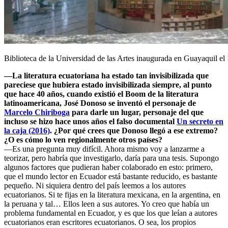
Biblioteca de la Universidad de las Artes inaugurada en Guayaquil el
—La literatura ecuatoriana ha estado tan invisibilizada que
pareciese que hubiera estado invisibilizada siempre, al punto
que hace 40 años, cuando existió el Boom de la literatura
latinoamericana, José Donoso se inventó el personaje de
Marcelo Chiriboga
para darle un lugar, personaje del que
incluso se hizo hace unos años el falso documental
Un secreto en
la caja (2016)
. ¿Por qué crees que Donoso llegó a ese extremo?
¿O es cómo lo ven regionalmente otros países?
—Es una pregunta muy difícil. Ahora mismo voy a lanzarme a
teorizar, pero habría que investigarlo, daría para una tesis. Supongo
algunos factores que pudieran haber colaborado en esto: primero,
que el mundo lector en Ecuador está bastante reducido, es bastante
pequeño. Ni siquiera dentro del país leemos a los autores
ecuatorianos. Si te fijas en la literatura mexicana, en la argentina, en
la peruana y tal… Ellos leen a sus autores. Yo creo que había un
problema fundamental en Ecuador, y es que los que leían a autores
ecuatorianos eran escritores ecuatorianos. O sea, los propios