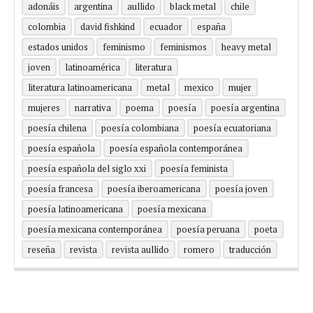
adonáis
argentina
aullido
black metal
chile
colombia
david fishkind
ecuador
españa
estados unidos
feminismo
feminismos
heavy metal
joven
latinoamérica
literatura
literatura latinoamericana
metal
mexico
mujer
mujeres
narrativa
poema
poesía
poesía argentina
poesía chilena
poesía colombiana
poesía ecuatoriana
poesía española
poesía española contemporánea
poesía española del siglo xxi
poesía feminista
poesía francesa
poesía iberoamericana
poesía joven
poesía latinoamericana
poesía mexicana
poesía mexicana contemporánea
poesía peruana
poeta
reseña
revista
revista aullido
romero
traducción