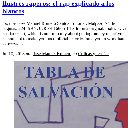
Ilustres raperos: el rap explicado a los
blancos
Escribe| José Manuel Romero Santos Editorial: Malpaso Nº de
páginas: 224 ISBN: 978-84-16665-14-3 Idioma original: inglés (…)
«serious« art, which is not primarily about getting money out of you,
is more apt to make you uncomfortable, or to force you to work hard
to access its
Jul 10, 2018
por
José Manuel Romero
en
Críticas y reseñas