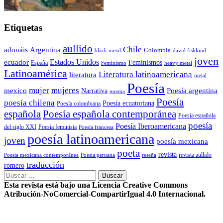
Etiquetas
aullido
Chile
adonáis
Argentina
Colombia
black metal
david fishkind
joven
Estados Unidos
ecuador
Feminismos
España
Feminismo
heavy metal
Latinoamérica
Literatura latinoamericana
literatura
metal
Poesía
mujer
mujeres
mexico
Poesía argentina
Narrativa
poema
Poesía
poesía chilena
Poesía ecuatoriana
Poesía colombiana
Poesía española contemporánea
española
Poesía española
poesía
Poesía Iberoamericana
del siglo XXI
Poesía feminista
Poesía francesa
poesía latinoamericana
joven
poesía mexicana
poeta
revista
Poesía mexicana contemporánea
reseña
revista aullido
Poesía peruana
traducción
romero
Buscar:
Esta revista está bajo una Licencia Creative Commons
Atribución-NoComercial-CompartirIgual 4.0 Internacional.