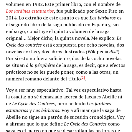
volumen en 1982. Este primer libro, con el nombre de
Los jardines estatuarios
, fue publicado por Sexto Piso en
2014. Lo extraño de este asunto es que
Los bárbaros
es
el segundo libro de la saga publicado en España y, sin
embargo, consituye el quinto volumen de la saga
original… Mejor dicho, la quinta novela. Me explico:
Le
Cycle des contrées
está compuesta por ocho novelas, dos
novelas cortas y dos libros ilustrados (Wikipedia
dixit
).
Por si esto no fuera suficiente, dos de las ocho novelas
se situan
à la périphérie
de la saga, es decir, que a efectos
prácticos no se les puede poner, como a las otras, un
[2]
numeral romano delante del título
.
Voy a ser muy especulativo. Tal vez especulativo hasta
la osadía: no sé demasiado acerca de Jacques Abeille ni
de
Le Cycle des Contrées
, pero he leído
Los jardines
estatuarios
y
Los bárbaros
. Voy a afirmar que la saga de
Abeille no sigue un patrón de sucesión cronológica. Voy
a afirmar que lo que define
Le Cycle des Contrées
como
saga es el marco en que se desarrollan las historias de