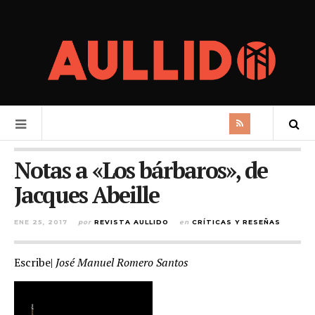
Notas a «Los bárbaros», de
Jacques Abeille
ENE 25, 2017
por
REVISTA AULLIDO
en
CRÍTICAS Y RESEÑAS
Escribe|
José Manuel Romero Santos