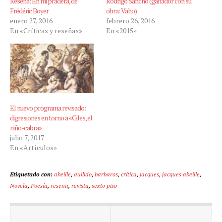
Reseña: En mi pradera, de
Rodrigo Sancho (ganador con su
Frédéric Boyer
obra: Vaho)
enero 27, 2016
febrero 26, 2016
En «Críticas y reseñas»
En «2015»
El nuevo programa revisado:
digresiones en torno a «Giles, el
niño-cabra»
julio 7, 2017
En «Artículos»
Etiquetado con:
abeille
,
aullido
,
barbaros
,
crítica
,
jacques
,
jacques abeille
,
Novela
,
Poesía
,
reseña
,
revista
,
sexto piso