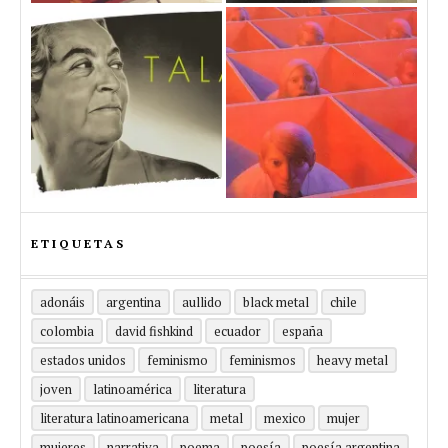
ETIQUETAS
adonáis
argentina
aullido
black metal
chile
colombia
david fishkind
ecuador
españa
estados unidos
feminismo
feminismos
heavy metal
joven
latinoamérica
literatura
literatura latinoamericana
metal
mexico
mujer
mujeres
narrativa
poema
poesía
poesía argentina