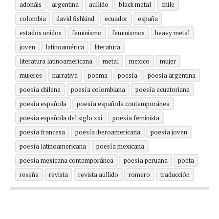
adonáis
argentina
aullido
black metal
chile
colombia
david fishkind
ecuador
españa
estados unidos
feminismo
feminismos
heavy metal
joven
latinoamérica
literatura
literatura latinoamericana
metal
mexico
mujer
mujeres
narrativa
poema
poesía
poesía argentina
poesía chilena
poesía colombiana
poesía ecuatoriana
poesía española
poesía española contemporánea
poesía española del siglo xxi
poesía feminista
poesía francesa
poesía iberoamericana
poesía joven
poesía latinoamericana
poesía mexicana
poesía mexicana contemporánea
poesía peruana
poeta
reseña
revista
revista aullido
romero
traducción