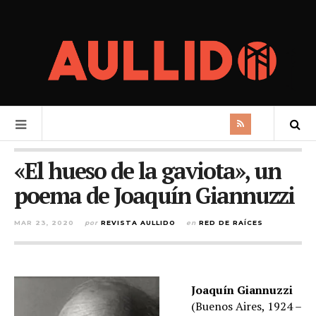
«El hueso de la gaviota», un
poema de Joaquín Giannuzzi
MAR 23, 2020
por
REVISTA AULLIDO
en
RED DE RAÍCES
Joaquín Giannuzzi
(Buenos Aires, 1924 –