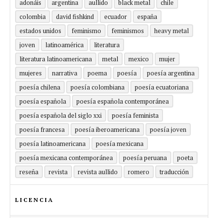
adonáis
argentina
aullido
black metal
chile
colombia
david fishkind
ecuador
españa
estados unidos
feminismo
feminismos
heavy metal
joven
latinoamérica
literatura
literatura latinoamericana
metal
mexico
mujer
mujeres
narrativa
poema
poesía
poesía argentina
poesía chilena
poesía colombiana
poesía ecuatoriana
poesía española
poesía española contemporánea
poesía española del siglo xxi
poesía feminista
poesía francesa
poesía iberoamericana
poesía joven
poesía latinoamericana
poesía mexicana
poesía mexicana contemporánea
poesía peruana
poeta
reseña
revista
revista aullido
romero
traducción
LICENCIA