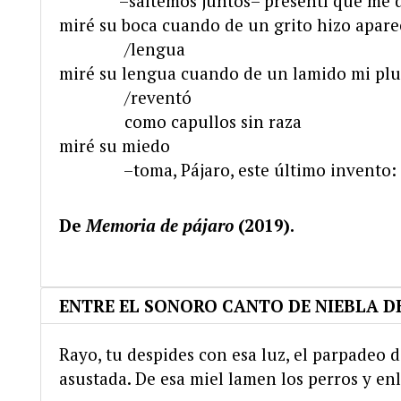
…………
–saltemos juntos– presentí que me 
miré su boca cuando de un grito hizo apare
………….
/lengua
miré su lengua cuando de un lamido mi pl
………….
/reventó
………….
como capullos sin raza
miré su miedo
………….
–toma, Pájaro, este último invento: 
De
Memoria de pájaro
(2019).
ENTRE EL SONORO CANTO DE NIEBLA D
Rayo, tu despides con esa luz, el parpadeo 
asustada. De esa miel lamen los perros y e