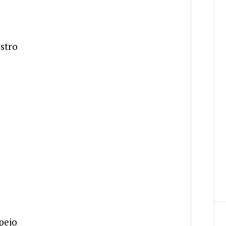
stro
pejo