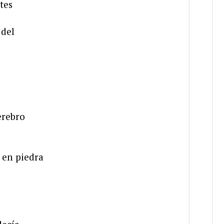
tes
 del
erebro
 en piedra