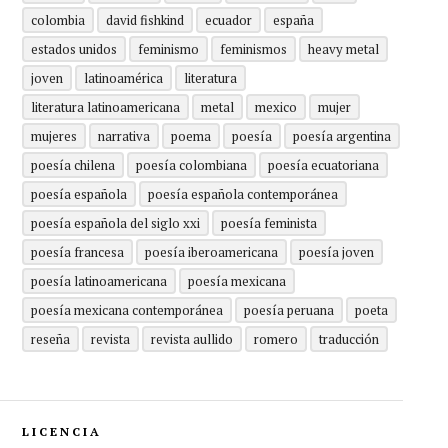
colombia
david fishkind
ecuador
españa
estados unidos
feminismo
feminismos
heavy metal
joven
latinoamérica
literatura
literatura latinoamericana
metal
mexico
mujer
mujeres
narrativa
poema
poesía
poesía argentina
poesía chilena
poesía colombiana
poesía ecuatoriana
poesía española
poesía española contemporánea
poesía española del siglo xxi
poesía feminista
poesía francesa
poesía iberoamericana
poesía joven
poesía latinoamericana
poesía mexicana
poesía mexicana contemporánea
poesía peruana
poeta
reseña
revista
revista aullido
romero
traducción
LICENCIA