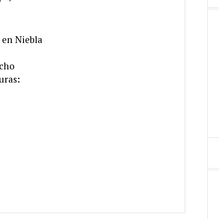
a en Niebla
ucho
uras: