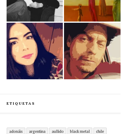
ETIQUETAS
adonáis
argentina
aullido
black metal
chile