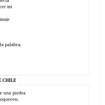
decía
cer mi
umaje
la palabra.
E CHILE
de una piedra
nloquecen.