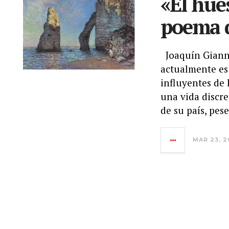
«El hue
poema d
Joaquín Giannu
actualmente es
influyentes de 
una vida discre
de su país, pese
MAR 23, 