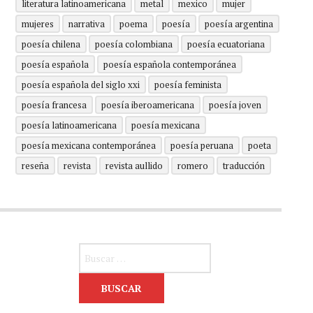
literatura latinoamericana
metal
mexico
mujer
mujeres
narrativa
poema
poesía
poesía argentina
poesía chilena
poesía colombiana
poesía ecuatoriana
poesía española
poesía española contemporánea
poesía española del siglo xxi
poesía feminista
poesía francesa
poesía iberoamericana
poesía joven
poesía latinoamericana
poesía mexicana
poesía mexicana contemporánea
poesía peruana
poeta
reseña
revista
revista aullido
romero
traducción
Buscar: