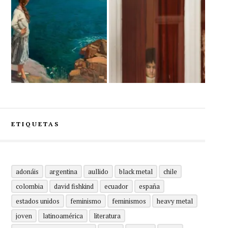
ETIQUETAS
adonáis
argentina
aullido
black metal
chile
colombia
david fishkind
ecuador
españa
estados unidos
feminismo
feminismos
heavy metal
joven
latinoamérica
literatura