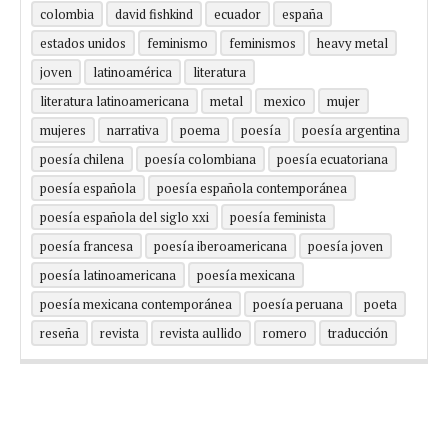
colombia
david fishkind
ecuador
españa
estados unidos
feminismo
feminismos
heavy metal
joven
latinoamérica
literatura
literatura latinoamericana
metal
mexico
mujer
mujeres
narrativa
poema
poesía
poesía argentina
poesía chilena
poesía colombiana
poesía ecuatoriana
poesía española
poesía española contemporánea
poesía española del siglo xxi
poesía feminista
poesía francesa
poesía iberoamericana
poesía joven
poesía latinoamericana
poesía mexicana
poesía mexicana contemporánea
poesía peruana
poeta
reseña
revista
revista aullido
romero
traducción