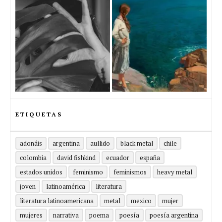
ETIQUETAS
adonáis
argentina
aullido
black metal
chile
colombia
david fishkind
ecuador
españa
estados unidos
feminismo
feminismos
heavy metal
joven
latinoamérica
literatura
literatura latinoamericana
metal
mexico
mujer
mujeres
narrativa
poema
poesía
poesía argentina