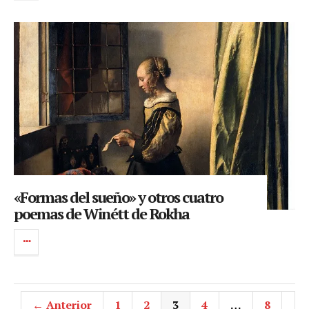
«Formas del sueño» y otros cuatro
poemas de Winétt de Rokha
← Anterior
1
2
3
4
…
8