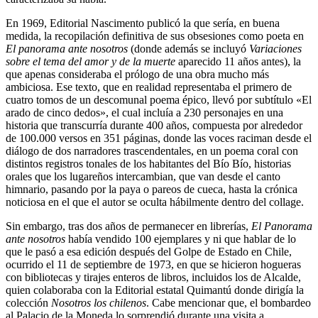
En 1969, Editorial Nascimento publicó la que sería, en buena
medida, la recopilación definitiva de sus obsesiones como poeta en
El panorama ante nosotros
(donde además se incluyó
Variaciones
sobre el tema del amor y de la muerte
aparecido 11 años antes), la
que apenas consideraba el prólogo de una obra mucho más
ambiciosa. Ese texto, que en realidad representaba el primero de
cuatro tomos de un descomunal poema épico, llevó por subtítulo «El
arado de cinco dedos», el cual incluía a 230 personajes en una
historia que transcurría durante 400 años, compuesta por alrededor
de 100.000 versos en 351 páginas, donde las voces raciman desde el
diálogo de dos narradores trascendentales, en un poema coral con
distintos registros tonales de los habitantes del Bío Bío, historias
orales que los lugareños intercambian, que van desde el canto
himnario, pasando por la paya o pareos de cueca, hasta la crónica
noticiosa en el que el autor se oculta hábilmente dentro del collage.
Sin embargo, tras dos años de permanecer en librerías,
El Panorama
ante nosotros
había vendido 100 ejemplares y ni que hablar de lo
que le pasó a esa edición después del Golpe de Estado en Chile,
ocurrido el 11 de septiembre de 1973, en que se hicieron hogueras
con bibliotecas y tirajes enteros de libros, incluidos los de Alcalde,
quien colaboraba con la Editorial estatal Quimantú donde dirigía la
colección
Nosotros los chilenos
. Cabe mencionar que, el bombardeo
al Palacio de la Moneda lo sorprendió durante una visita a