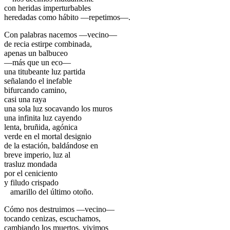
con heridas imperturbables
heredadas como hábito —repetimos—.
Con palabras nacemos —vecino—
de recia estirpe combinada,
apenas un balbuceo
—más que un eco—
una titubeante luz partida
señalando el inefable
bifurcando camino,
casi una raya
una sola luz socavando los muros
una infinita luz cayendo
lenta, bruñida, agónica
verde en el mortal designio
de la estación, baldándose en
breve imperio, luz al
trasluz mondada
por el ceniciento
y filudo crispado
.
amarillo del último otoño.
Cómo nos destruimos —vecino—
tocando cenizas, escuchamos,
cambiando los muertos, vivimos