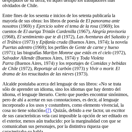
despojados de su tierra, en aquel tiempo los trabajadores más
olvidados de Chile.
Entre fines de los sesenta e inicios de los setenta publicaría la
mayoría de sus obras: los libros de poesía de
El panorama ante
nosotros
(1969) y
Ejercicio sobre el tema de la rosa
(1969); los
cuentos de
El auriga Tristán Cardenilla
(1967),
Alegría provisoria
(1968),
El sentimiento que te di
(1972),
Las Aventuras del Salustio y
el Trúbico
(1973) y
Epifanía cruda
(Buenos Aires, 1974); la novela
Puertas adentro
(1969); los perfiles de
Gente de carne y hueso
(1971); las biografías
Marilyn Monroe que estás en el cielo
(1972),
Salvador Allende
(Buenos Aires, 1974) y
Toda Violeta
Parra
(Buenos Aires, 1974) y los reportajes de
Comidas y bebidas
de Chile
(1972),
Reportaje al carbón
(1973) y
Vivir o morir. El
drama de los resucitados de las nieves
(1973).
Alcalde postulaba acerca del lenguaje de sus libros:
«
No se trata
sólo de aprender un idioma, sino los idiomas que hay dentro del
idioma, el lenguaje literario. Cierto que puedes encontrar sinónimos,
pero de ahí a acertar en sus connotaciones, es decir, al lenguaje
incorporado a los usos y costumbres, como elemento vivencial, la
cosa no tiene solución
»
[7]
. Quizás, debido a ese factor, un escritor
de sus características veía casi imposible la opción de ser editado en
el exterior, menos aún traducido: por la marginalidad con que se
comunicaban sus personajes, por la distintiva riqueza que
caracterizaba su habla.