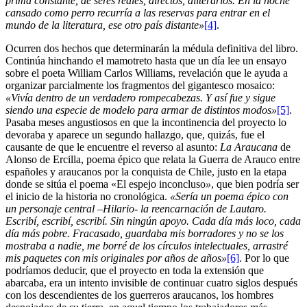
prima constante, de seres reales, directos, aliterarios. En la noche
cansado como perro recurría a las reservas para entrar en el
mundo de la literatura, ese otro país distante»
[4]
.
Ocurren dos hechos que determinarán la médula definitiva del libro.
Continúa hinchando el mamotreto hasta que un día lee un ensayo
sobre el poeta William Carlos Williams, revelación que le ayuda a
organizar parcialmente los fragmentos del gigantesco mosaico:
«Vivía dentro de un verdadero rompecabezas. Y así fue y sigue
siendo una especie de modelo para armar de distintos modos»
[5]
.
Pasaba meses angustiosos en que la incontinencia del proyecto lo
devoraba y aparece un segundo hallazgo, que, quizás, fue el
causante de que le encuentre el reverso al asunto:
La Araucana
de
Alonso de Ercilla, poema épico que relata la Guerra de Arauco entre
españoles y araucanos por la conquista de Chile, justo en la etapa
donde se sitúa el poema «El espejo inconcluso
»
, que bien podría ser
el inicio de la historia no cronológica.
«Sería un poema épico con
un personaje central –Hilario- la reencarnación de Lautaro.
Escribí, escribí, escribí. Sin ningún apoyo. Cada día más loco, cada
día más pobre. Fracasado, guardaba mis borradores y no se los
mostraba a nadie, me borré de los círculos intelectuales, arrastré
mis paquetes con mis originales por años de años»
[6]
. Por lo que
podríamos deducir, que el proyecto en toda la extensión que
abarcaba, era un intento invisible de continuar cuatro siglos después
con los descendientes de los guerreros araucanos, los hombres