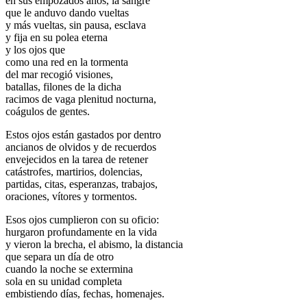
en sus empozados años, la sangre
que le anduvo dando vueltas
y más vueltas, sin pausa, esclava
y fija en su polea eterna
y los ojos que
como una red en la tormenta
del mar recogió visiones,
batallas, filones de la dicha
racimos de vaga plenitud nocturna,
coágulos de gentes.
Estos ojos están gastados por dentro
ancianos de olvidos y de recuerdos
envejecidos en la tarea de retener
catástrofes, martirios, dolencias,
partidas, citas, esperanzas, trabajos,
oraciones, vítores y tormentos.
Esos ojos cumplieron con su oficio:
hurgaron profundamente en la vida
y vieron la brecha, el abismo, la distancia
que separa un día de otro
cuando la noche se extermina
sola en su unidad completa
embistiendo días, fechas, homenajes.