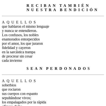
.
R
.
E
.
C
.
I
.
B
.
A
.
N
.
T
.
A
.
M
.
B
.
I
.
É
.
N
.
N
.
U
.
E
.
S
.
T
.
R
.
A
.
B
.
E
.
N
.
D
.
I
.
C
.
I
.
Ó
.
N
A
.
Q
.
U
.
E
.
L
.
L
.
O
.
S
que hablaron el mismo lenguaje
y nunca se entendieron.
Los confusos, los nobles
enamorados entorpecidos
por el amor, los que juraron
fidelidad y cayeron
en la sarcástica trampa
de procrear sin cesar
cada invierno
.
S
.
E
.
A
.
N
.
P
.
E
.
R
.
D
.
O
.
N
.
A
.
D
.
O
.
S
A
.
Q
.
U
.
E
.
L
.
L
.
O
.
S
soberbios
que rociaron
sus cuerpos con espanto
sepultándose vivos;
los empalagados por la rápida