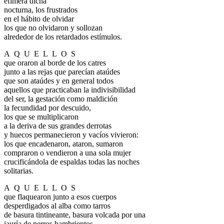
efímera dicha
nocturna, los frustrados
en el hábito de olvidar
los que no olvidaron y sollozan
alrededor de los retardados estímulos.
A
.
Q
.
U
.
E
.
L
.
L
.
O
.
S
que oraron al borde de los catres
junto a las rejas que parecían ataúdes
que son ataúdes y en general todos
aquellos que practicaban la indivisibilidad
del ser, la gestación como maldición
la fecundidad por descuido,
los que se multiplicaron
a la deriva de sus grandes derrotas
y huecos permanecieron y vacíos vivieron:
los que encadenaron, ataron, sumaron
compraron o vendieron a una sola mujer
crucificándola de espaldas todas las noches
solitarias.
A
.
Q
.
U
.
E
.
L
.
L
.
O
.
S
que flaquearon junto a esos cuerpos
desperdigados al alba como tarros
de basura tintineante, basura volcada por una
jauría de perros hambrientos.