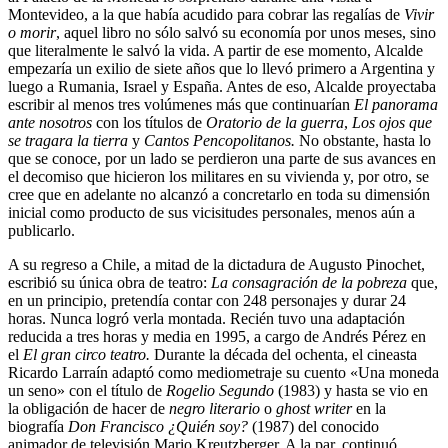
Montevideo, a la que había acudido para cobrar las regalías de
Vivir
o morir
, aquel libro no sólo salvó su economía por unos meses, sino
que literalmente le salvó la vida. A partir de ese momento, Alcalde
empezaría un exilio de siete años que lo llevó primero a Argentina y
luego a Rumania, Israel y España. Antes de eso, Alcalde proyectaba
escribir al menos tres volúmenes más que continuarían
El panorama
ante nosotros
con los títulos de
Oratorio de la guerra
,
Los ojos que
se tragara la tierra
y
Cantos Pencopolitanos.
No obstante, hasta lo
que se conoce, por un lado se perdieron una parte de sus avances en
el decomiso que hicieron los militares en su vivienda y, por otro, se
cree que en adelante no alcanzó a concretarlo en toda su dimensión
inicial como producto de sus vicisitudes personales, menos aún a
publicarlo.
A su regreso a Chile, a mitad de la dictadura de Augusto Pinochet,
escribió su única obra de teatro:
La consagración de la pobreza
que,
en un principio, pretendía contar con 248 personajes y durar 24
horas. Nunca logró verla montada. Recién tuvo una adaptación
reducida a tres horas y media en 1995, a cargo de Andrés Pérez en
el
El gran circo teatro.
Durante la década del ochenta, el cineasta
Ricardo Larraín adaptó como mediometraje su cuento «Una moneda
un seno» con el título de
Rogelio Segundo
(1983) y hasta se vio en
la obligación de hacer de
negro literario
o
ghost writer
en la
biografía
Don Francisco ¿Quién soy?
(1987) del conocido
animador de televisión Mario Kreutzberger. A la par, continuó