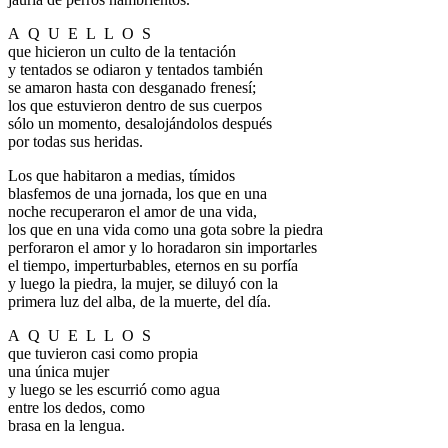
A
.
Q
.
U
.
E
.
L
.
L
.
O
.
S
que hicieron un culto de la tentación
y tentados se odiaron y tentados también
se amaron hasta con desganado frenesí;
los que estuvieron dentro de sus cuerpos
sólo un momento, desalojándolos después
por todas sus heridas.
Los que habitaron a medias, tímidos
blasfemos de una jornada, los que en una
noche recuperaron el amor de una vida,
los que en una vida como una gota sobre la piedra
perforaron el amor y lo horadaron sin importarles
el tiempo, imperturbables, eternos en su porfía
y luego la piedra, la mujer, se diluyó con la
primera luz del alba, de la muerte, del día.
A
.
Q
.
U
.
E
.
L
.
L
.
O
.
S
que tuvieron casi como propia
una única mujer
y luego se les escurrió como agua
entre los dedos, como
brasa en la lengua.