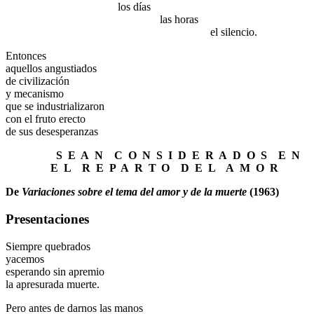
.
los días
.
las horas
.
el silencio.
Entonces
aquellos angustiados
de civilización
y mecanismo
que se industrializaron
con el fruto erecto
de sus desesperanzas
.
S
.
E
.
A
.
N
.
C
.
O
.
N
.
S
.
I
.
D
.
E
.
R
.
A
.
D
.
O
.
S
.
E
.
N
.
E
.
L
.
R
.
E
.
P
.
A
.
R
.
T
.
O
.
D
.
E
.
L
.
A
.
M
.
O
.
R
De
Variaciones sobre el tema del amor y de la muerte
(1963)
Presentaciones
Siempre quebrados
yacemos
esperando sin apremio
la apresurada muerte.
Pero antes de darnos las manos