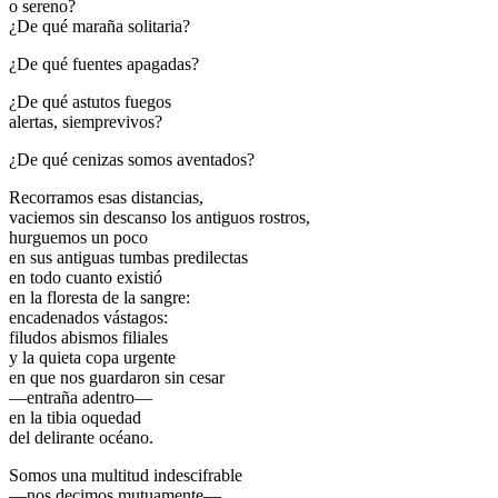
o sereno?
¿De qué maraña solitaria?
¿De qué fuentes apagadas?
¿De qué astutos fuegos
alertas, siemprevivos?
¿De qué cenizas somos aventados?
Recorramos esas distancias,
vaciemos sin descanso los antiguos rostros,
hurguemos un poco
en sus antiguas tumbas predilectas
en todo cuanto existió
en la floresta de la sangre:
encadenados vástagos:
filudos abismos filiales
y la quieta copa urgente
en que nos guardaron sin cesar
—entraña adentro—
en la tibia oquedad
del delirante océano.
Somos una multitud indescifrable
—nos decimos mutuamente—