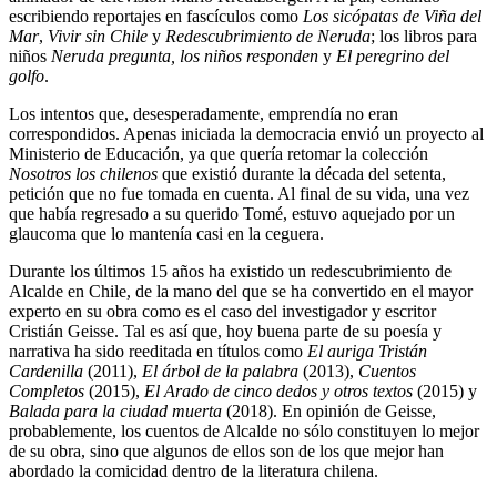
escribiendo reportajes en fascículos como
Los sicópatas de Viña del
Mar
,
Vivir sin Chile
y
Redescubrimiento de Neruda
; los libros para
niños
Neruda pregunta, los niños responden
y
El peregrino del
golfo
.
Los intentos que, desesperadamente, emprendía no eran
correspondidos. Apenas iniciada la democracia envió un proyecto al
Ministerio de Educación, ya que quería retomar la colección
Nosotros los chilenos
que existió durante la década del setenta,
petición que no fue tomada en cuenta. Al final de su vida, una vez
que había regresado a su querido Tomé, estuvo aquejado por un
glaucoma que lo mantenía casi en la ceguera.
Durante los últimos 15 años ha existido un redescubrimiento de
Alcalde en Chile, de la mano del que se ha convertido en el mayor
experto en su obra como es el caso del investigador y escritor
Cristián Geisse. Tal es así que, hoy buena parte de su poesía y
narrativa ha sido reeditada en títulos como
El auriga Tristán
Cardenilla
(2011),
El árbol de la palabra
(2013),
Cuentos
Completos
(2015),
El Arado de cinco dedos y otros textos
(2015) y
Balada para la ciudad muerta
(2018). En opinión de Geisse,
probablemente, los cuentos de Alcalde no sólo constituyen lo mejor
de su obra, sino que algunos de ellos son de los que mejor han
abordado la comicidad dentro de la literatura chilena.