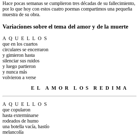
Hace pocas semanas se cumplieron tres décadas de su fallecimiento,
por lo que hoy con estos cuatro poemas compartimos una pequeña
muestra de su obra.
Variaciones sobre el tema del amor y de la muerte
A
.
Q
.
U
.
E
.
L
.
L
.
O
.
S
que en los cuartos
circulares se encerraron
y gimieron hasta
silenciar sus ruidos
y luego partieron
y nunca más
volvieron a verse
.
E
.
L
.
A
.
M
.
O
.
R
.
L
.
O
.
S
.
R
.
E
.
D
.
I
.
M
.
A
A
.
Q
.
U
.
E
.
L
.
L
.
O
.
S
que copularon
hasta exterminarse
rodeados de humo
una botella vacía, hastío
melancolía