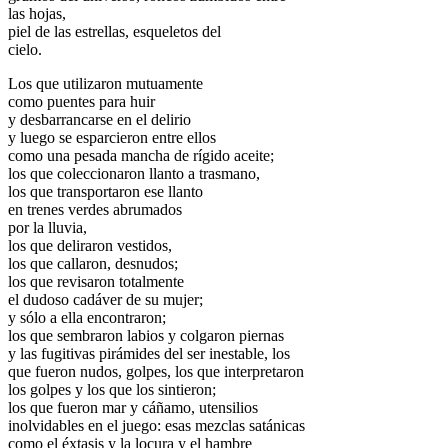
las hojas,
piel de las estrellas, esqueletos del
cielo.
Los que utilizaron mutuamente
como puentes para huir
y desbarrancarse en el delirio
y luego se esparcieron entre ellos
como una pesada mancha de rígido aceite;
los que coleccionaron llanto a trasmano,
los que transportaron ese llanto
en trenes verdes abrumados
por la lluvia,
los que deliraron vestidos,
los que callaron, desnudos;
los que revisaron totalmente
el dudoso cadáver de su mujer;
y sólo a ella encontraron;
los que sembraron labios y colgaron piernas
y las fugitivas pirámides del ser inestable, los
que fueron nudos, golpes, los que interpretaron
los golpes y los que los sintieron;
los que fueron mar y cáñamo, utensilios
inolvidables en el juego: esas mezclas satánicas
como el éxtasis y la locura y el hambre