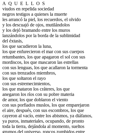
A
.
Q
.
U
.
E
.
L
.
L
.
O
.
S
viudos en repelida sociedad
negros testigos a quienes la muerte
les arrancó la piel, los recuerdos, el olvido
y los descuajó de ojos, mutilándolos
y los dejó bramando entre los muros
lanzándolos por la borda de la sublimidad
del éxtasis,
los que sacudieron la luna,
los que enfurecieron el mar con sus cuerpos
retumbantes, los que apagaron el sol con sus
mordiscos, los que mascaron las estrellas
con sus lenguas, los que acallaron la tormenta
con sus trenzados miembros,
los que soltaron el rayo
con sus estremecimientos,
los que mataron los cráteres, los que
anegaron los ríos con su pobre materia
de amor, los que doblaron el viento
con sus porfiados muslos, los que emparejaron
el aire, después, con sus escombros, los que
cayeron al vacío, entre los abismos, ya diáfanos,
ya puros, inmateriales, ocupando, de pronto
toda la tierra, dejándola al momento, sueltos
grumos del universo, roncos zumbidos entre