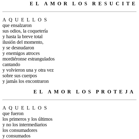
.
E
.
L
.
A
.
M
.
O
.
R
.
L
.
O
.
S
.
R
.
E
.
S
.
U
.
C
.
I
.
T
.
E
A
.
Q
.
U
.
E
.
L
.
L
.
O
.
S
que ensalzaron
sus odios, la coquetería
y hasta la breve total
ilusión del momento,
y se desnudaron
y enemigos atroces
mordiéronse estrangulados
cantando
y volvieron una y otra vez
sobre sus cuerpos
y jamás los encontraron
.
E
.
L
.
A
.
M
.
O
.
R
.
L
.
O
.
S
.
P
.
R
.
O
.
T
.
E
.
J
.
A
A
.
Q
.
U
.
E
.
L
.
L
.
O
.
S
que fueron
los primeros y los últimos
y no los intermediarios
los consumadores
y consumados