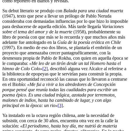
como reportero en diarios y revistas.
Su debut literario se produjo con
Balada para una ciudad muerta
(1947), texto que pese a llevar un prólogo de Pablo Neruda
consideraba con demasiadas influencias por lo que hizo lo imposible
para deshacerse de aquella edición. Más tarde llegaría
Variaciones
sobre el tema del amor y de la muerte
(1958), probablemente su
libro de poesía con que más se lo recuerda y que muchos años más
adelante fue antologado en la
Guía de la poesía erótica en Chile
(1997). En medio de eso dos libros, se plantaría el embrión de un
proyecto que amenazaba crecer pantagruélicamente, con la
desmesura propia de Pablo de Rokha, con quien en aquella época se
le comparaba:
«Me leo de un tirón desde un tal Homero hasta el
himno de Colo Colo»
[2]
, describió alguna vez Alcalce al referirse a
la biblioteca de epopeyas que le servirían para construir la propia.
En otra oportunidad reconoció las causas que lo llevaron a centrarse
en el Biobío:
«Me fui a vivir a los alrededores de Concepción
porque pensé que reunía todas las cualidades para escribir un
poema épico. Es una ciudad trágica, azotada por terremotos,
malones de indios, hasta ha cambiado de lugar, y con algo
principal en la época: un rio»
[3]
.
Ya instalado en la octava región chilena, ante la necesidad de
subsistir, con cerca de 30 años, encuentra otra vez en la calle la
solución:
«El periodismo, hasta hoy día, me nutrió de materia