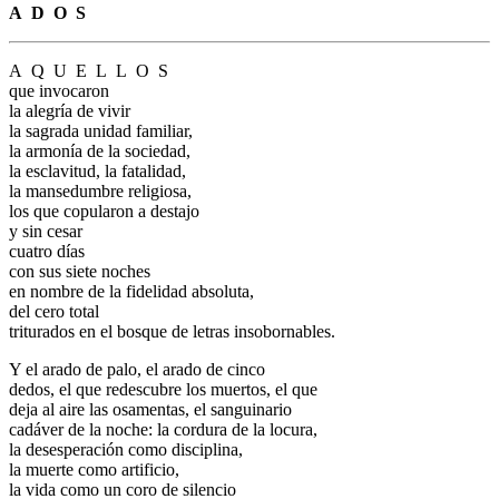
A
.
D
.
O
.
S
A
.
Q
.
U
.
E
.
L
.
L
.
O
.
S
que invocaron
la alegría de vivir
la sagrada unidad familiar,
la armonía de la sociedad,
la esclavitud, la fatalidad,
la mansedumbre religiosa,
los que copularon a destajo
y sin cesar
cuatro días
con sus siete noches
en nombre de la fidelidad absoluta,
del cero total
triturados en el bosque de letras insobornables.
Y el arado de palo, el arado de cinco
dedos, el que redescubre los muertos, el que
deja al aire las osamentas, el sanguinario
cadáver de la noche: la cordura de la locura,
la desesperación como disciplina,
la muerte como artificio,
la vida como un coro de silencio