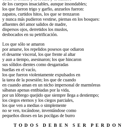
de los cuerpos insaciables, aunque insondables;
los que fueron trigo y garfio, anzuelos fueron:
zapatos, curtidos hitos, los que se trenzaron
y nunca más pudieron vestirse, piernas en los bosques:
afluentes del amor salidos de madre,
dispersos ojos, derretidos los muslos,
desbocados en su petrificación.
Los que sólo se amaron
por amarse, los repelidos posesos que odiaron
el desarme visceral, los que frente al altar
y aun a tiempo, asesinaron; los que hincaron
sus sólidos dientes como desgarradas
huellas en el vacío,
los que fueron violentamente expulsados en
la tarea de la posesión; los que de cuando
en cuando aman en un nicho impersonal de marmóreas
sábanas apenas entibiadas por la vida,
por un lóbrego quejido que siempre llega a destiempo;
los ciegos eternos y los ciegos parciales,
los que ven a medias o simplemente
no se ven, tocándose, inventándose como
pequeños dioses en las pocilgas de burro
.
T
.
O
.
D
.
O
.
S
.
D
.
E
.
B
.
E
.
N
.
S
.
E
.
R
.
P
.
E
.
R
.
D
.
O
.
N
.