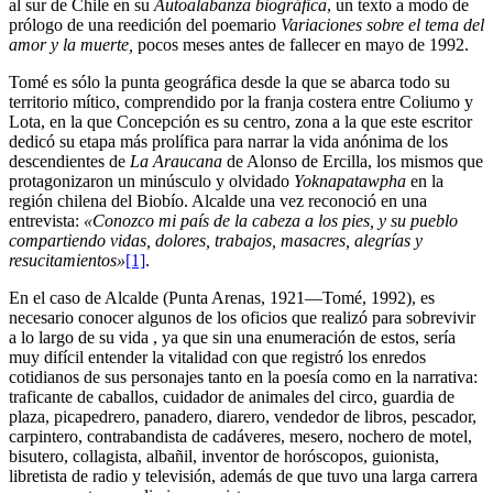
al sur de Chile en su
Autoalabanza biográfica
, un texto a modo de
prólogo de una reedición del poemario
Variaciones sobre el tema del
amor y la muerte,
pocos meses antes de fallecer en mayo de 1992.
Tomé es sólo la punta geográfica desde la que se abarca todo su
territorio mítico, comprendido por la franja costera entre Coliumo y
Lota, en la que Concepción es su centro, zona a la que este escritor
dedicó su etapa más prolífica para narrar la vida anónima de los
descendientes de
La Araucana
de Alonso de Ercilla, los mismos que
protagonizaron un minúsculo y olvidado
Yoknapatawpha
en la
región chilena del Biobío. Alcalde una vez reconoció en una
entrevista:
«Conozco mi país de la cabeza a los pies, y su pueblo
compartiendo vidas, dolores, trabajos, masacres, alegrías y
resucitamientos»
[1]
.
En el caso de Alcalde (Punta Arenas, 1921—Tomé, 1992), es
necesario conocer algunos de los oficios que realizó para sobrevivir
a lo largo de su vida , ya que sin una enumeración de estos, sería
muy difícil entender la vitalidad con que registró los enredos
cotidianos de sus personajes tanto en la poesía como en la narrativa:
traficante de caballos, cuidador de animales del circo, guardia de
plaza, picapedrero, panadero, diarero, vendedor de libros, pescador,
carpintero, contrabandista de cadáveres, mesero, nochero de motel,
bisutero, collagista, albañil, inventor de horóscopos, guionista,
libretista de radio y televisión, además de que tuvo una larga carrera