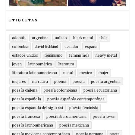
ETIQUETAS
adonáis
argentina
aullido
black metal
chile
colombia
david fishkind
ecuador
españa
estados unidos
feminismo
feminismos
heavy metal
joven
latinoamérica
literatura
literatura latinoamericana
metal
mexico
mujer
mujeres
narrativa
poema
poesía
poesía argentina
poesía chilena
poesía colombiana
poesía ecuatoriana
poesía española
poesía española contemporánea
poesía española del siglo xxi
poesía feminista
poesía francesa
poesía iberoamericana
poesía joven
poesía latinoamericana
poesía mexicana
poesía mexicana contemporánea
poesía peruana
poeta