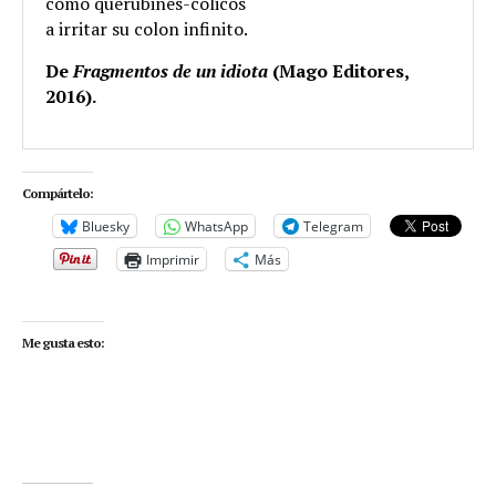
como querubines-cólicos
a irritar su colon infinito.
De
Fragmentos de un idiota
(Mago Editores,
2016).
Compártelo:
Bluesky
WhatsApp
Telegram
Imprimir
Más
Me gusta esto: