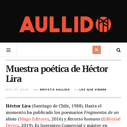
Muestra poética de Héctor
Lira
MAY 27, 2020
por
REVISTA AULLIDO
en
LXS QUE VIENEN
Héctor Lira
(Santiago de Chile, 1988). Hasta el
momento ha publicado los poemarios
Fragmentos de un
idiota
(
Mago Editores
, 2016) y
Recurso humano
(
Editorial
Deriva
, 2019). Es Ingeniero Comercial y máster en