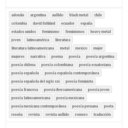
adonáis
argentina
aullido
black metal
chile
colombia
david fishkind
ecuador
españa
estados unidos
feminismo
feminismos
heavy metal
joven
latinoamérica
literatura
literatura latinoamericana
metal
mexico
mujer
mujeres
narrativa
poema
poesía
poesía argentina
poesía chilena
poesía colombiana
poesía ecuatoriana
poesía española
poesía española contemporánea
poesía española del siglo xxi
poesía feminista
poesía francesa
poesía iberoamericana
poesía joven
poesía latinoamericana
poesía mexicana
poesía mexicana contemporánea
poesía peruana
poeta
reseña
revista
revista aullido
romero
traducción