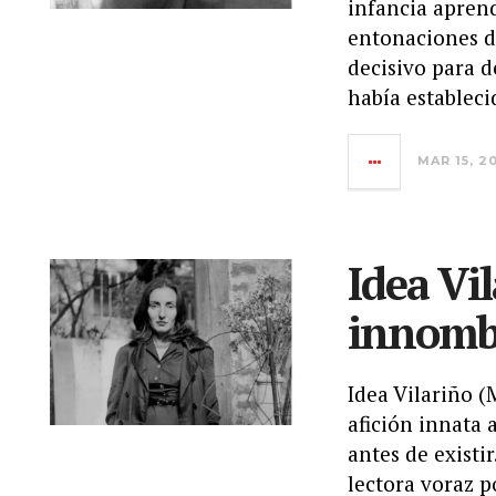
infancia aprend
entonaciones de
decisivo para 
había estableci
MAR 15, 2
Idea Vil
innomb
Idea Vilariño (
afición innata 
antes de existir
lectora voraz p