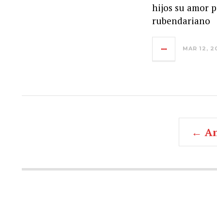
hijos su amor p
rubendariano
MAR 12, 2
← An