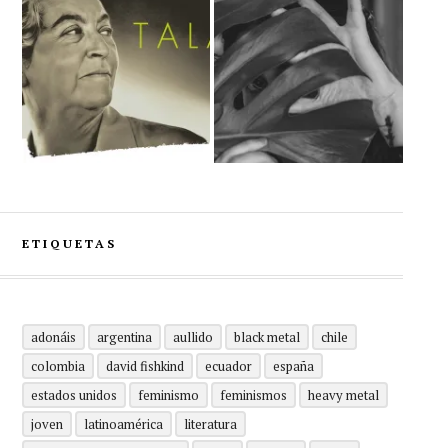
ETIQUETAS
adonáis
argentina
aullido
black metal
chile
colombia
david fishkind
ecuador
españa
estados unidos
feminismo
feminismos
heavy metal
joven
latinoamérica
literatura