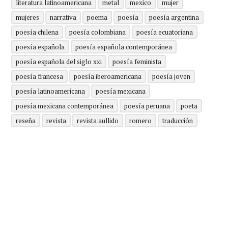
literatura latinoamericana
metal
mexico
mujer
mujeres
narrativa
poema
poesía
poesía argentina
poesía chilena
poesía colombiana
poesía ecuatoriana
poesía española
poesía española contemporánea
poesía española del siglo xxi
poesía feminista
poesía francesa
poesía iberoamericana
poesía joven
poesía latinoamericana
poesía mexicana
poesía mexicana contemporánea
poesía peruana
poeta
reseña
revista
revista aullido
romero
traducción