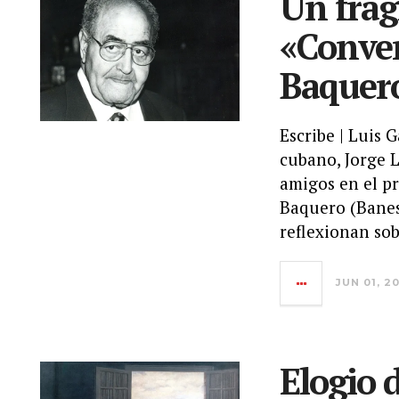
Un fra
«Conver
Baquer
Escribe | Luis 
cubano, Jorge 
amigos en el p
Baquero (Banes
reflexionan sob
JUN 01, 2
Elogio d