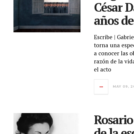
César D
años de
Escribe | Gabri
torna una espec
a conocer las o
razón de la vid
el acto
MAY 09, 2
Rosario
de la es