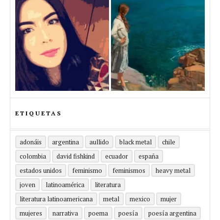
ETIQUETAS
adonáis
argentina
aullido
black metal
chile
colombia
david fishkind
ecuador
españa
estados unidos
feminismo
feminismos
heavy metal
joven
latinoamérica
literatura
literatura latinoamericana
metal
mexico
mujer
mujeres
narrativa
poema
poesía
poesía argentina