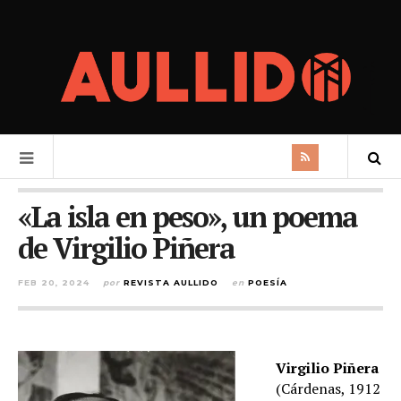
«La isla en peso», un poema
de Virgilio Piñera
FEB 20, 2024
por
REVISTA AULLIDO
en
POESÍA
Virgilio Piñera
(Cárdenas, 1912