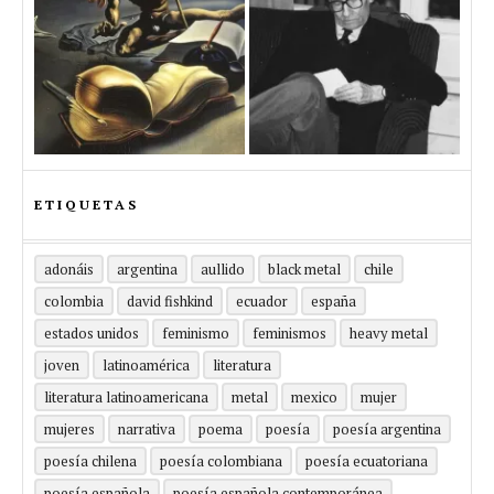
ETIQUETAS
adonáis
argentina
aullido
black metal
chile
colombia
david fishkind
ecuador
españa
estados unidos
feminismo
feminismos
heavy metal
joven
latinoamérica
literatura
literatura latinoamericana
metal
mexico
mujer
mujeres
narrativa
poema
poesía
poesía argentina
poesía chilena
poesía colombiana
poesía ecuatoriana
poesía española
poesía española contemporánea