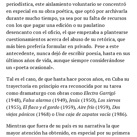
periodística, este aislamiento voluntario se concentró
en especial en su obra poética, que optó por archivarla
durante mucho tiempo, ya sea por su falta de recursos
con los que pagar una edición o su paulatino
desencanto con el oficio, el que empezaba a plantearse
cuestionamientos acerca del abuso de su retórica, que
más bien prefería formular en privado. Pese a este
antecedente, nunca dejó de escribir poesía, hasta en sus
últimos años de vida, aunque siempre considerándose
un «poeta ocasional».
Tal es el caso, de que hasta hace pocos años, en Cuba su
trayectoria en principio era reconocida por su tarea
como dramaturgo con obras como
Electra Garrigó
(1948),
Falsa alarma
(1949),
Jesús
(1950),
Los siervos
(1955)
,
El fl
aco y el gordo
(1959),
Aire frío
(1959)
, Dos
viejos pánicos
(1968) o
Una caja de zapatos vacía
(1986)
.
Mientras que fuera de su país es su narrativa la que
mayor atención ha obtenido, en especial por su primera