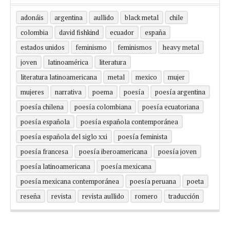
adonáis
argentina
aullido
black metal
chile
colombia
david fishkind
ecuador
españa
estados unidos
feminismo
feminismos
heavy metal
joven
latinoamérica
literatura
literatura latinoamericana
metal
mexico
mujer
mujeres
narrativa
poema
poesía
poesía argentina
poesía chilena
poesía colombiana
poesía ecuatoriana
poesía española
poesía española contemporánea
poesía española del siglo xxi
poesía feminista
poesía francesa
poesía iberoamericana
poesía joven
poesía latinoamericana
poesía mexicana
poesía mexicana contemporánea
poesía peruana
poeta
reseña
revista
revista aullido
romero
traducción