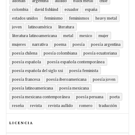
adonáis
argentina
aullido
black metal
chile
colombia
david fishkind
ecuador
españa
estados unidos
feminismo
feminismos
heavy metal
joven
latinoamérica
literatura
literatura latinoamericana
metal
mexico
mujer
mujeres
narrativa
poema
poesía
poesía argentina
poesía chilena
poesía colombiana
poesía ecuatoriana
poesía española
poesía española contemporánea
poesía española del siglo xxi
poesía feminista
poesía francesa
poesía iberoamericana
poesía joven
poesía latinoamericana
poesía mexicana
poesía mexicana contemporánea
poesía peruana
poeta
reseña
revista
revista aullido
romero
traducción
LICENCIA