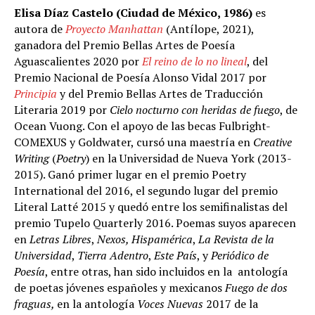
Elisa Díaz Castelo
(Ciudad de México, 1986)
es
autora de
Proyecto Manhattan
(Antílope, 2021),
ganadora del Premio Bellas Artes de Poesía
Aguascalientes 2020 por
El reino de lo no lineal
, del
Premio Nacional de Poesía Alonso Vidal 2017 por
Principia
y del Premio Bellas Artes de Traducción
Literaria 2019 por
Cielo nocturno con heridas de fuego
, de
Ocean Vuong. Con el apoyo de las becas Fulbright-
COMEXUS y Goldwater, cursó una maestría en
Creative
Writing
(
Poetry
) en la Universidad de Nueva York (2013-
2015). Ganó primer lugar en el premio Poetry
International del 2016, el segundo lugar del premio
Literal Latté 2015 y quedó entre los semifinalistas del
premio Tupelo Quarterly 2016. Poemas suyos aparecen
en
Letras Libres
,
Nexos, Hispamérica
,
La Revista de la
Universidad
,
Tierra Adentro
,
Este País
, y
Periódico de
Poesía
, entre otras, han sido incluidos en la antología
de poetas jóvenes españoles y mexicanos
Fuego de dos
fraguas,
en la antología
Voces Nuevas
2017 de la