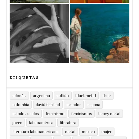
ETIQUETAS
adonáis
argentina
aullido
black metal
chile
colombia
david fishkind
ecuador
españa
estados unidos
feminismo
feminismos
heavy metal
joven
latinoamérica
literatura
literatura latinoamericana
metal
mexico
mujer