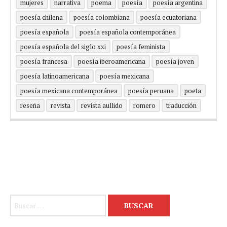
mujeres
narrativa
poema
poesía
poesía argentina
poesía chilena
poesía colombiana
poesía ecuatoriana
poesía española
poesía española contemporánea
poesía española del siglo xxi
poesía feminista
poesía francesa
poesía iberoamericana
poesía joven
poesía latinoamericana
poesía mexicana
poesía mexicana contemporánea
poesía peruana
poeta
reseña
revista
revista aullido
romero
traducción
Buscar: