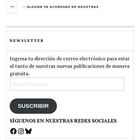
en
ALGUIEN SE ACORDARÁ DE NOSOTRAS
NEWSLETTER
Ingresa tu dirección de correo electrónico para estar
al tanto de nuestras nuevas publicaciones de manera
gratuita.
Dirección
de
email
SUSCRIBIR
SÍGUENOS EN NUESTRAS REDES SOCIALES
Facebook
Instagram
Bluesky