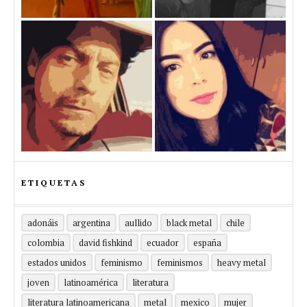
ETIQUETAS
adonáis
argentina
aullido
black metal
chile
colombia
david fishkind
ecuador
españa
estados unidos
feminismo
feminismos
heavy metal
joven
latinoamérica
literatura
literatura latinoamericana
metal
mexico
mujer