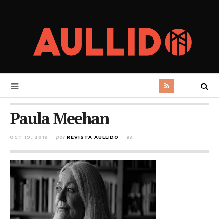
Paula Meehan
OCT 19, 2018
por
REVISTA AULLIDO
en