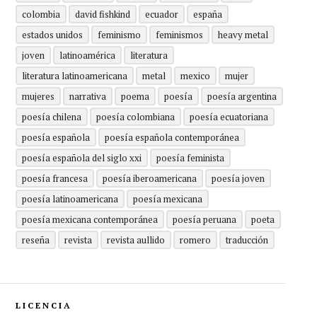
colombia
david fishkind
ecuador
españa
estados unidos
feminismo
feminismos
heavy metal
joven
latinoamérica
literatura
literatura latinoamericana
metal
mexico
mujer
mujeres
narrativa
poema
poesía
poesía argentina
poesía chilena
poesía colombiana
poesía ecuatoriana
poesía española
poesía española contemporánea
poesía española del siglo xxi
poesía feminista
poesía francesa
poesía iberoamericana
poesía joven
poesía latinoamericana
poesía mexicana
poesía mexicana contemporánea
poesía peruana
poeta
reseña
revista
revista aullido
romero
traducción
LICENCIA