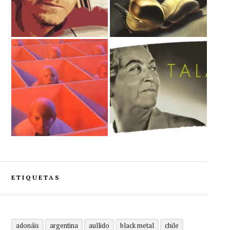
ETIQUETAS
adonáis
argentina
aullido
black metal
chile