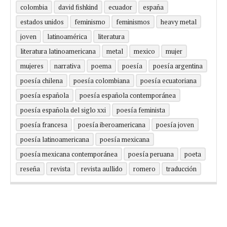
colombia
david fishkind
ecuador
españa
estados unidos
feminismo
feminismos
heavy metal
joven
latinoamérica
literatura
literatura latinoamericana
metal
mexico
mujer
mujeres
narrativa
poema
poesía
poesía argentina
poesía chilena
poesía colombiana
poesía ecuatoriana
poesía española
poesía española contemporánea
poesía española del siglo xxi
poesía feminista
poesía francesa
poesía iberoamericana
poesía joven
poesía latinoamericana
poesía mexicana
poesía mexicana contemporánea
poesía peruana
poeta
reseña
revista
revista aullido
romero
traducción