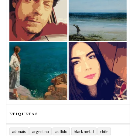
ETIQUETAS
adonáis
argentina
aullido
black metal
chile