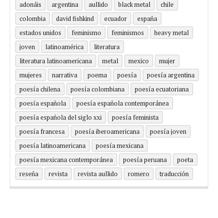
adonáis
argentina
aullido
black metal
chile
colombia
david fishkind
ecuador
españa
estados unidos
feminismo
feminismos
heavy metal
joven
latinoamérica
literatura
literatura latinoamericana
metal
mexico
mujer
mujeres
narrativa
poema
poesía
poesía argentina
poesía chilena
poesía colombiana
poesía ecuatoriana
poesía española
poesía española contemporánea
poesía española del siglo xxi
poesía feminista
poesía francesa
poesía iberoamericana
poesía joven
poesía latinoamericana
poesía mexicana
poesía mexicana contemporánea
poesía peruana
poeta
reseña
revista
revista aullido
romero
traducción