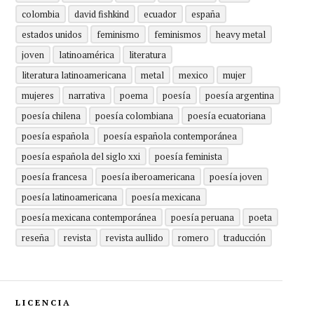
colombia
david fishkind
ecuador
españa
estados unidos
feminismo
feminismos
heavy metal
joven
latinoamérica
literatura
literatura latinoamericana
metal
mexico
mujer
mujeres
narrativa
poema
poesía
poesía argentina
poesía chilena
poesía colombiana
poesía ecuatoriana
poesía española
poesía española contemporánea
poesía española del siglo xxi
poesía feminista
poesía francesa
poesía iberoamericana
poesía joven
poesía latinoamericana
poesía mexicana
poesía mexicana contemporánea
poesía peruana
poeta
reseña
revista
revista aullido
romero
traducción
LICENCIA