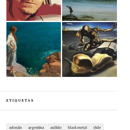
ETIQUETAS
adonáis
argentina
aullido
black metal
chile