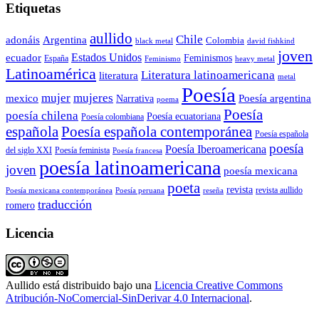
Etiquetas
aullido
Chile
adonáis
Argentina
Colombia
black metal
david fishkind
joven
Estados Unidos
ecuador
Feminismos
España
Feminismo
heavy metal
Latinoamérica
Literatura latinoamericana
literatura
metal
Poesía
mujer
mujeres
mexico
Poesía argentina
Narrativa
poema
Poesía
poesía chilena
Poesía ecuatoriana
Poesía colombiana
Poesía española contemporánea
española
Poesía española
poesía
Poesía Iberoamericana
del siglo XXI
Poesía feminista
Poesía francesa
poesía latinoamericana
joven
poesía mexicana
poeta
revista
Poesía mexicana contemporánea
reseña
revista aullido
Poesía peruana
traducción
romero
Licencia
Aullido
está distribuido bajo una
Licencia Creative Commons
Atribución-NoComercial-SinDerivar 4.0 Internacional
.