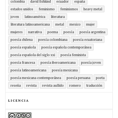
colombia
david fishkind
ecuador
españa
estados unidos
feminismo
feminismos
heavy metal
joven
latinoamérica
literatura
literatura latinoamericana
metal
mexico
mujer
mujeres
narrativa
poema
poesía
poesía argentina
poesía chilena
poesía colombiana
poesía ecuatoriana
poesía española
poesía española contemporánea
poesía española del siglo xxi
poesía feminista
poesía francesa
poesía iberoamericana
poesía joven
poesía latinoamericana
poesía mexicana
poesía mexicana contemporánea
poesía peruana
poeta
reseña
revista
revista aullido
romero
traducción
LICENCIA