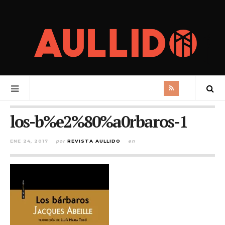
los-b%e2%80%a0rbaros-1
ENE 24, 2017
por
REVISTA AULLIDO
en