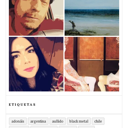
ETIQUETAS
adonáis
argentina
aullido
black metal
chile