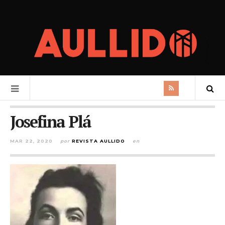
Josefina Plá
MAR 22, 2020
por
REVISTA AULLIDO
en