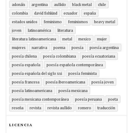
adonáis
argentina
aullido
black metal
chile
colombia
david fishkind
ecuador
españa
estados unidos
feminismo
feminismos
heavy metal
joven
latinoamérica
literatura
literatura latinoamericana
metal
mexico
mujer
mujeres
narrativa
poema
poesía
poesía argentina
poesía chilena
poesía colombiana
poesía ecuatoriana
poesía española
poesía española contemporánea
poesía española del siglo xxi
poesía feminista
poesía francesa
poesía iberoamericana
poesía joven
poesía latinoamericana
poesía mexicana
poesía mexicana contemporánea
poesía peruana
poeta
reseña
revista
revista aullido
romero
traducción
LICENCIA