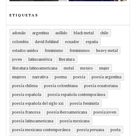
ETIQUETAS
adonáis
argentina
aullido
black metal
chile
colombia
david fishkind
ecuador
españa
estados unidos
feminismo
feminismos
heavy metal
joven
latinoamérica
literatura
literatura latinoamericana
metal
mexico
mujer
mujeres
narrativa
poema
poesía
poesía argentina
poesía chilena
poesía colombiana
poesía ecuatoriana
poesía española
poesía española contemporánea
poesía española del siglo xxi
poesía feminista
poesía francesa
poesía iberoamericana
poesía joven
poesía latinoamericana
poesía mexicana
poesía mexicana contemporánea
poesía peruana
poeta