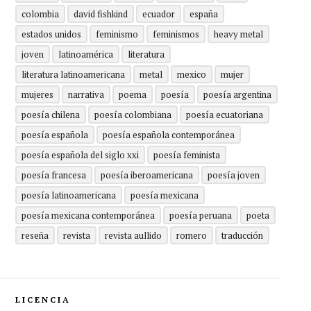
colombia
david fishkind
ecuador
españa
estados unidos
feminismo
feminismos
heavy metal
joven
latinoamérica
literatura
literatura latinoamericana
metal
mexico
mujer
mujeres
narrativa
poema
poesía
poesía argentina
poesía chilena
poesía colombiana
poesía ecuatoriana
poesía española
poesía española contemporánea
poesía española del siglo xxi
poesía feminista
poesía francesa
poesía iberoamericana
poesía joven
poesía latinoamericana
poesía mexicana
poesía mexicana contemporánea
poesía peruana
poeta
reseña
revista
revista aullido
romero
traducción
LICENCIA