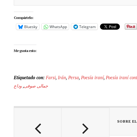
Compártelo:
Bluesky
WhatsApp
Telegram
Me gusta esto:
Etiquetado con:
Farsi
,
Irán
,
Persa
,
Poesía iraní
,
Poesía iraní co
وداع
,
جمالی صوفی
SOBRE E