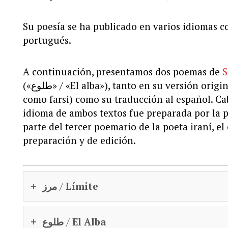
Su poesía se ha publicado en varios idiomas c
portugués.
A continuación, presentamos dos poemas de
S
(«طلوع» / «El alba»), tanto en su versión original en persa (lengua también conocida
como farsi) como su traducción al español. Ca
idioma de ambos textos fue preparada por la
parte del tercer poemario de la poeta iraní, e
preparación y de edición.
مرز
/
Límite
طلوع
/
El Alba