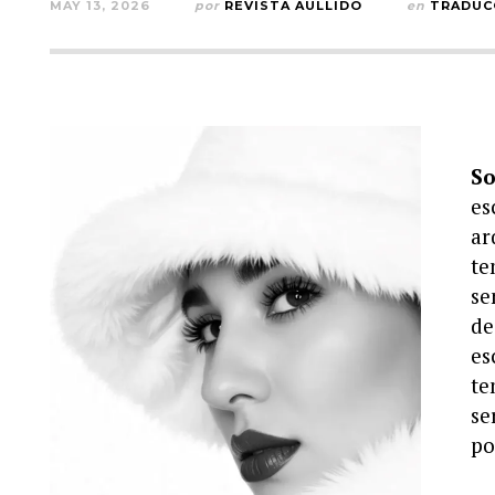
MAY 13, 2026
por
REVISTA AULLIDO
en
TRADUC
So
es
ar
te
se
de
es
te
se
po