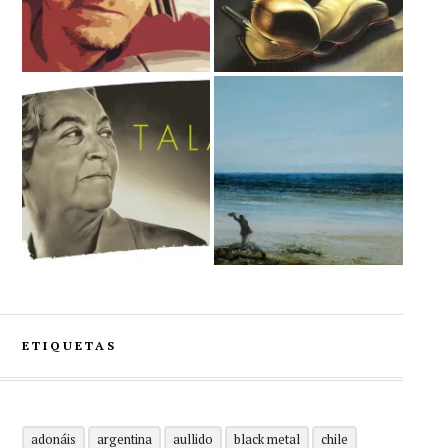
ETIQUETAS
adonáis
argentina
aullido
black metal
chile