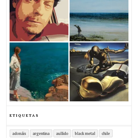
ETIQUETAS
adonáis
argentina
aullido
black metal
chile