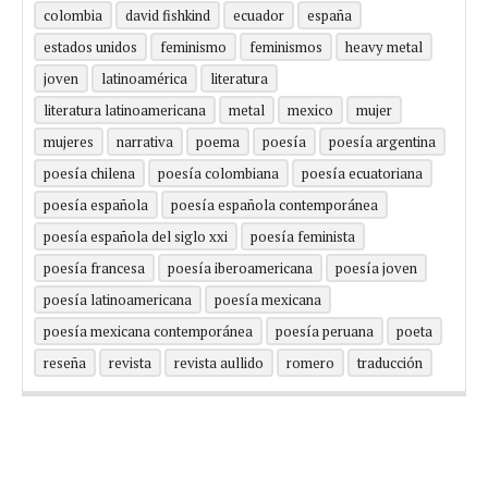
colombia
david fishkind
ecuador
españa
estados unidos
feminismo
feminismos
heavy metal
joven
latinoamérica
literatura
literatura latinoamericana
metal
mexico
mujer
mujeres
narrativa
poema
poesía
poesía argentina
poesía chilena
poesía colombiana
poesía ecuatoriana
poesía española
poesía española contemporánea
poesía española del siglo xxi
poesía feminista
poesía francesa
poesía iberoamericana
poesía joven
poesía latinoamericana
poesía mexicana
poesía mexicana contemporánea
poesía peruana
poeta
reseña
revista
revista aullido
romero
traducción