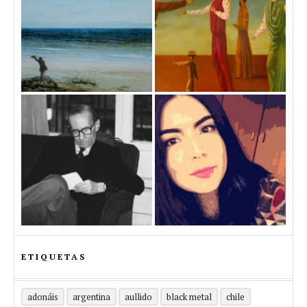
ETIQUETAS
adonáis
argentina
aullido
black metal
chile