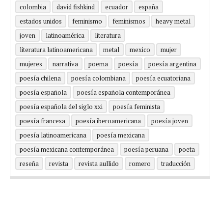
colombia
david fishkind
ecuador
españa
estados unidos
feminismo
feminismos
heavy metal
joven
latinoamérica
literatura
literatura latinoamericana
metal
mexico
mujer
mujeres
narrativa
poema
poesía
poesía argentina
poesía chilena
poesía colombiana
poesía ecuatoriana
poesía española
poesía española contemporánea
poesía española del siglo xxi
poesía feminista
poesía francesa
poesía iberoamericana
poesía joven
poesía latinoamericana
poesía mexicana
poesía mexicana contemporánea
poesía peruana
poeta
reseña
revista
revista aullido
romero
traducción