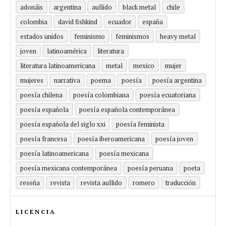
adonáis
argentina
aullido
black metal
chile
colombia
david fishkind
ecuador
españa
estados unidos
feminismo
feminismos
heavy metal
joven
latinoamérica
literatura
literatura latinoamericana
metal
mexico
mujer
mujeres
narrativa
poema
poesía
poesía argentina
poesía chilena
poesía colombiana
poesía ecuatoriana
poesía española
poesía española contemporánea
poesía española del siglo xxi
poesía feminista
poesía francesa
poesía iberoamericana
poesía joven
poesía latinoamericana
poesía mexicana
poesía mexicana contemporánea
poesía peruana
poeta
reseña
revista
revista aullido
romero
traducción
LICENCIA