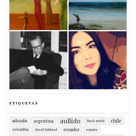
ETIQUETAS
aullido
chile
adonáis
argentina
black metal
ecuador
colombia
españa
david fishkind