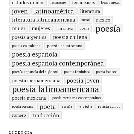
estados unidos
feminismos
feminismo
heavy metal
latinoamérica
joven
literatura
literatura latinoamericana
mexico
metal
poesía
mujer
mujeres
narrativa
poema
poesía chilena
poesía argentina
poesía ecuatoriana
poesía colombiana
poesía española
poesía española contemporánea
poesía española del siglo xxi
poesía feminista
poesía francesa
poesía joven
poesía iberoamericana
poesía latinoamericana
poesía mexicana
poesía mexicana contemporánea
poeta
revista
revista aullido
poesía peruana
reseña
traducción
romero
LICENCIA