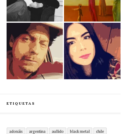
ETIQUETAS
adonáis
argentina
aullido
black metal
chile