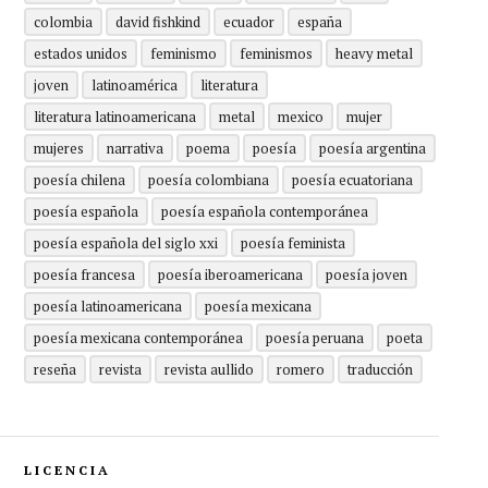
colombia
david fishkind
ecuador
españa
estados unidos
feminismo
feminismos
heavy metal
joven
latinoamérica
literatura
literatura latinoamericana
metal
mexico
mujer
mujeres
narrativa
poema
poesía
poesía argentina
poesía chilena
poesía colombiana
poesía ecuatoriana
poesía española
poesía española contemporánea
poesía española del siglo xxi
poesía feminista
poesía francesa
poesía iberoamericana
poesía joven
poesía latinoamericana
poesía mexicana
poesía mexicana contemporánea
poesía peruana
poeta
reseña
revista
revista aullido
romero
traducción
LICENCIA