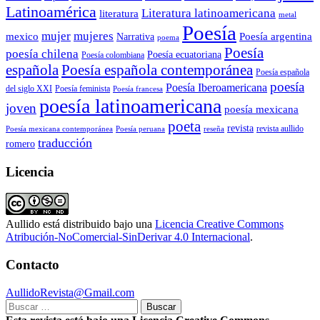
Latinoamérica
Literatura latinoamericana
literatura
metal
Poesía
mujer
mujeres
mexico
Poesía argentina
Narrativa
poema
Poesía
poesía chilena
Poesía ecuatoriana
Poesía colombiana
Poesía española contemporánea
española
Poesía española
poesía
Poesía Iberoamericana
del siglo XXI
Poesía feminista
Poesía francesa
poesía latinoamericana
joven
poesía mexicana
poeta
revista
Poesía mexicana contemporánea
reseña
revista aullido
Poesía peruana
traducción
romero
Licencia
Aullido
está distribuido bajo una
Licencia Creative Commons
Atribución-NoComercial-SinDerivar 4.0 Internacional
.
Contacto
AullidoRevista@Gmail.com
Buscar: