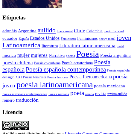
Etiquetas
aullido
Chile
adonáis
Argentina
Colombia
black metal
david fishkind
joven
Estados Unidos
ecuador
Feminismos
España
Feminismo
heavy metal
Latinoamérica
Literatura latinoamericana
literatura
metal
Poesía
mujer
mujeres
mexico
Poesía argentina
Narrativa
poema
Poesía
poesía chilena
Poesía ecuatoriana
Poesía colombiana
Poesía española contemporánea
española
Poesía española
poesía
Poesía Iberoamericana
del siglo XXI
Poesía feminista
Poesía francesa
poesía latinoamericana
joven
poesía mexicana
poeta
revista
Poesía mexicana contemporánea
reseña
revista aullido
Poesía peruana
traducción
romero
Licencia
Aullido
está distribuido bajo una
Licencia Creative Commons