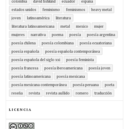
colombia
david fishkind
ecuador
españa
estados unidos
feminismo
feminismos
heavy metal
joven
latinoamérica
literatura
literatura latinoamericana
metal
mexico
mujer
mujeres
narrativa
poema
poesía
poesía argentina
poesía chilena
poesía colombiana
poesía ecuatoriana
poesía española
poesía española contemporánea
poesía española del siglo xxi
poesía feminista
poesía francesa
poesía iberoamericana
poesía joven
poesía latinoamericana
poesía mexicana
poesía mexicana contemporánea
poesía peruana
poeta
reseña
revista
revista aullido
romero
traducción
LICENCIA