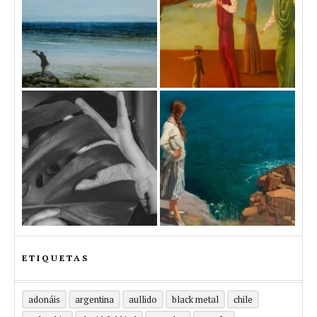
ETIQUETAS
adonáis
argentina
aullido
black metal
chile