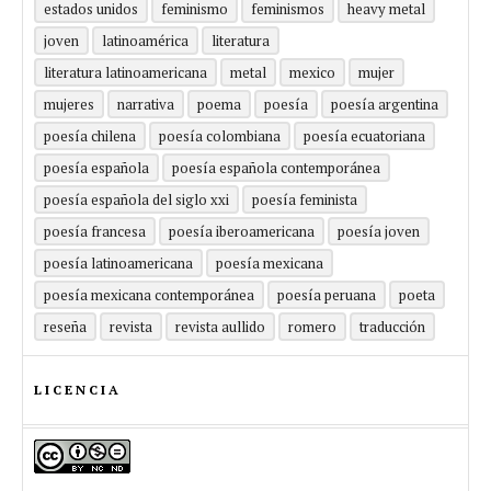
estados unidos
feminismo
feminismos
heavy metal
joven
latinoamérica
literatura
literatura latinoamericana
metal
mexico
mujer
mujeres
narrativa
poema
poesía
poesía argentina
poesía chilena
poesía colombiana
poesía ecuatoriana
poesía española
poesía española contemporánea
poesía española del siglo xxi
poesía feminista
poesía francesa
poesía iberoamericana
poesía joven
poesía latinoamericana
poesía mexicana
poesía mexicana contemporánea
poesía peruana
poeta
reseña
revista
revista aullido
romero
traducción
LICENCIA