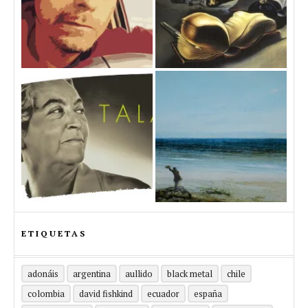
ETIQUETAS
adonáis
argentina
aullido
black metal
chile
colombia
david fishkind
ecuador
españa