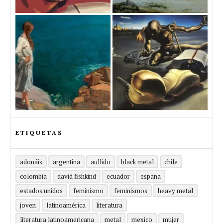
ETIQUETAS
adonáis
argentina
aullido
black metal
chile
colombia
david fishkind
ecuador
españa
estados unidos
feminismo
feminismos
heavy metal
joven
latinoamérica
literatura
literatura latinoamericana
metal
mexico
mujer