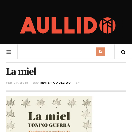
La miel
FEB 27, 2019
por
REVISTA AULLIDO
en