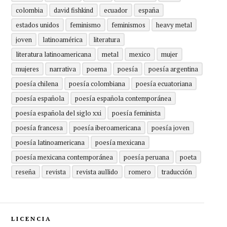
colombia
david fishkind
ecuador
españa
estados unidos
feminismo
feminismos
heavy metal
joven
latinoamérica
literatura
literatura latinoamericana
metal
mexico
mujer
mujeres
narrativa
poema
poesía
poesía argentina
poesía chilena
poesía colombiana
poesía ecuatoriana
poesía española
poesía española contemporánea
poesía española del siglo xxi
poesía feminista
poesía francesa
poesía iberoamericana
poesía joven
poesía latinoamericana
poesía mexicana
poesía mexicana contemporánea
poesía peruana
poeta
reseña
revista
revista aullido
romero
traducción
LICENCIA