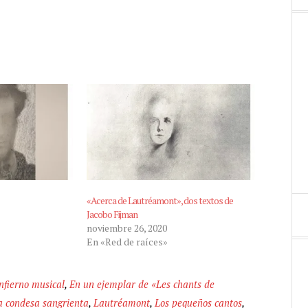
«Acerca de Lautréamont», dos textos de
Jacobo Fijman
noviembre 26, 2020
En «Red de raíces»
infierno musical
,
En un ejemplar de «Les chants de
a condesa sangrienta
,
Lautréamont
,
Los pequeños cantos
,