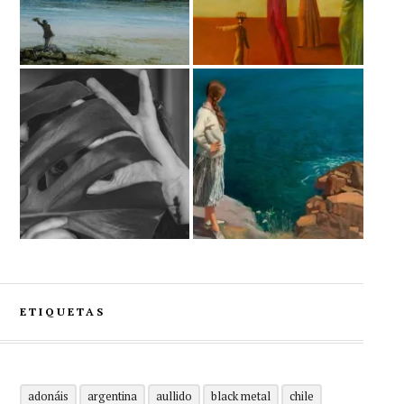
ETIQUETAS
adonáis
argentina
aullido
black metal
chile