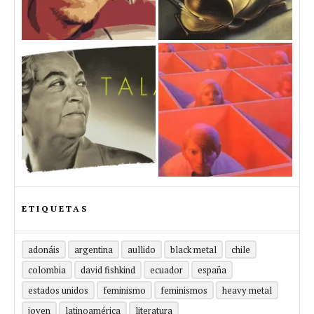
ETIQUETAS
adonáis
argentina
aullido
black metal
chile
colombia
david fishkind
ecuador
españa
estados unidos
feminismo
feminismos
heavy metal
joven
latinoamérica
literatura