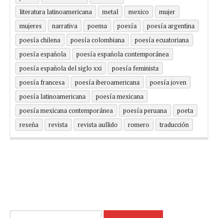
literatura latinoamericana
metal
mexico
mujer
mujeres
narrativa
poema
poesía
poesía argentina
poesía chilena
poesía colombiana
poesía ecuatoriana
poesía española
poesía española contemporánea
poesía española del siglo xxi
poesía feminista
poesía francesa
poesía iberoamericana
poesía joven
poesía latinoamericana
poesía mexicana
poesía mexicana contemporánea
poesía peruana
poeta
reseña
revista
revista aullido
romero
traducción
Buscar: