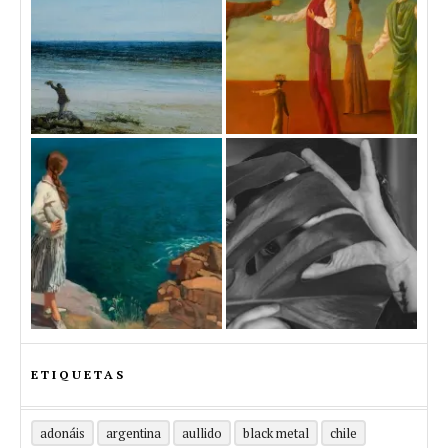
ETIQUETAS
adonáis
argentina
aullido
black metal
chile