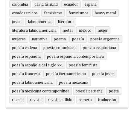
colombia
david fishkind
ecuador
españa
estados unidos
feminismo
feminismos
heavy metal
joven
latinoamérica
literatura
literatura latinoamericana
metal
mexico
mujer
mujeres
narrativa
poema
poesía
poesía argentina
poesía chilena
poesía colombiana
poesía ecuatoriana
poesía española
poesía española contemporánea
poesía española del siglo xxi
poesía feminista
poesía francesa
poesía iberoamericana
poesía joven
poesía latinoamericana
poesía mexicana
poesía mexicana contemporánea
poesía peruana
poeta
reseña
revista
revista aullido
romero
traducción