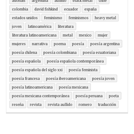
adonáis
argentina
aullido
black metal
chile
colombia
david fishkind
ecuador
españa
estados unidos
feminismo
feminismos
heavy metal
joven
latinoamérica
literatura
literatura latinoamericana
metal
mexico
mujer
mujeres
narrativa
poema
poesía
poesía argentina
poesía chilena
poesía colombiana
poesía ecuatoriana
poesía española
poesía española contemporánea
poesía española del siglo xxi
poesía feminista
poesía francesa
poesía iberoamericana
poesía joven
poesía latinoamericana
poesía mexicana
poesía mexicana contemporánea
poesía peruana
poeta
reseña
revista
revista aullido
romero
traducción