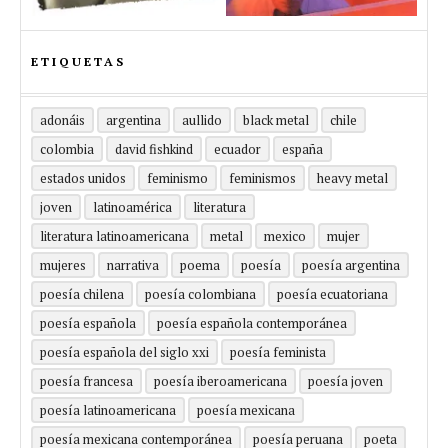
ETIQUETAS
adonáis
argentina
aullido
black metal
chile
colombia
david fishkind
ecuador
españa
estados unidos
feminismo
feminismos
heavy metal
joven
latinoamérica
literatura
literatura latinoamericana
metal
mexico
mujer
mujeres
narrativa
poema
poesía
poesía argentina
poesía chilena
poesía colombiana
poesía ecuatoriana
poesía española
poesía española contemporánea
poesía española del siglo xxi
poesía feminista
poesía francesa
poesía iberoamericana
poesía joven
poesía latinoamericana
poesía mexicana
poesía mexicana contemporánea
poesía peruana
poeta